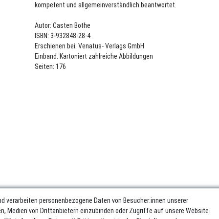
kompetent und allgemeinverständlich beantwortet.
Autor: Casten Bothe
ISBN: 3-932848-28-4
Erschienen bei: Venatus- Verlags GmbH
Einband: Kartoniert zahlreiche Abbildungen
Seiten: 176
nd verarbeiten personenbezogene Daten von Besucher:innen unserer
ren, Medien von Drittanbietern einzubinden oder Zugriffe auf unsere Website
sum
Daten­schutz­erklärung
AGB
Widerrufs­recht
Vertrag wider