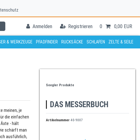
tenschutz
Anmelden
Registrieren
0
0,00 EUR
ER & WERKZEUGE
PFADFINDER
RUCKSÄCKE
SCHLAFEN
ZELTE & SEILE
Seegler Produkte
DAS MESSERBUCH
e meinen, je
für die einfachen
Artikelnummer
40-9007
Äxte - hält
wie schärft man
ch ausführlich,