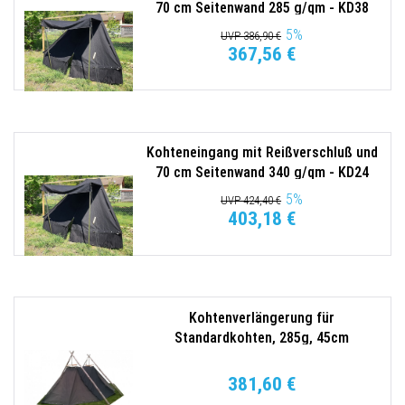
70 cm Seitenwand 285 g/qm - KD38
Tortuga
5
%
UVP 386,90 €
367,56 €
Kohteneingang mit Reißverschluß und
70 cm Seitenwand 340 g/qm - KD24
Tortuga
5
%
UVP 424,40 €
403,18 €
Kohtenverlängerung für
Standardkohten, 285g, 45cm
Erdstreifen Seegler
381,60 €