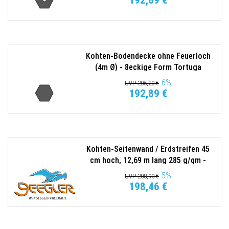
192,89 €
Kohten-Bodendecke ohne Feuerloch
(4m Ø) - 8eckige Form Tortuga
6
%
UVP 205,20 €
192,89 €
Kohten-Seitenwand / Erdstreifen 45
cm hoch, 12,69 m lang 285 g/qm -
KD38 Tortuga
5
%
UVP 208,90 €
198,46 €