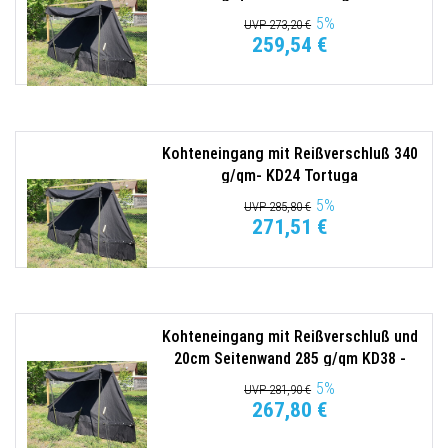
5
%
UVP 273,20 €
259,54 €
Kohteneingang mit Reißverschluß 340
g/qm- KD24 Tortuga
5
%
UVP 285,80 €
271,51 €
Kohteneingang mit Reißverschluß und
20cm Seitenwand 285 g/qm KD38 -
Tortuga
5
%
UVP 281,90 €
267,80 €