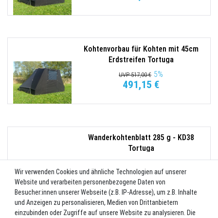
Kohtenvorbau für Kohten mit 45cm
Erdstreifen Tortuga
5
%
UVP 517,00 €
491,15 €
Wanderkohtenblatt 285 g - KD38
Tortuga
5
%
UVP 269,50 €
256,02 €
Wir verwenden Cookies und ähnliche Technologien auf unserer
Website und verarbeiten personenbezogene Daten von
Besucher:innen unserer Webseite (z.B. IP-Adresse), um z.B. Inhalte
und Anzeigen zu personalisieren, Medien von Drittanbietern
einzubinden oder Zugriffe auf unsere Website zu analysieren. Die