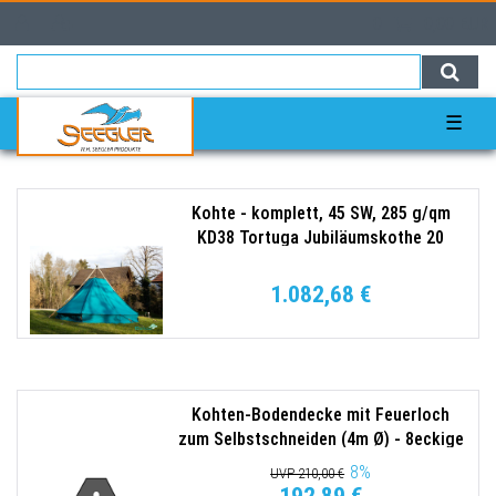
0
0,00 EUR
☰
Kohte - komplett, 45 SW, 285 g/qm
KD38 Tortuga Jubiläumskothe 20
Jahre
1.082,68 €
Kohten-Bodendecke mit Feuerloch
zum Selbstschneiden (4m Ø) - 8eckige
Form Tortuga
8
%
UVP 210,00 €