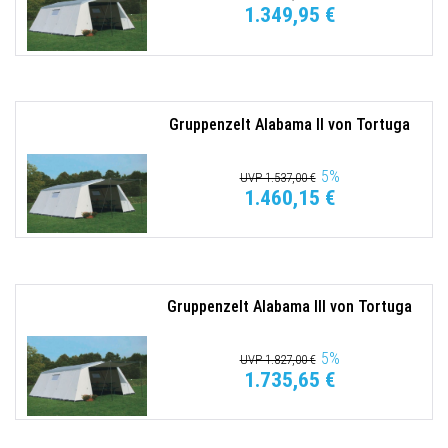
1.349,95 €
Gruppenzelt Alabama II von Tortuga
5
%
UVP 1.537,00 €
1.460,15 €
Gruppenzelt Alabama III von Tortuga
5
%
UVP 1.827,00 €
1.735,65 €