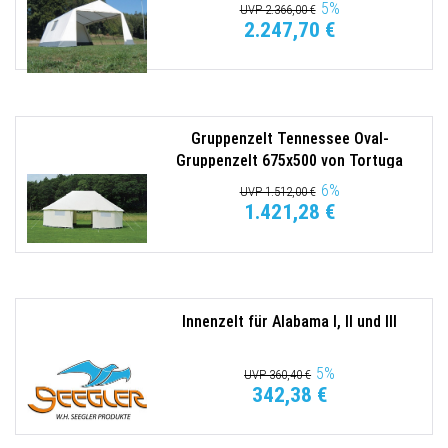
5
%
UVP 2.366,00 €
2.247,70 €
Gruppenzelt Tennessee Oval-
Gruppenzelt 675x500 von Tortuga
6
%
UVP 1.512,00 €
1.421,28 €
Innenzelt für Alabama I, II und III
5
%
UVP 360,40 €
342,38 €