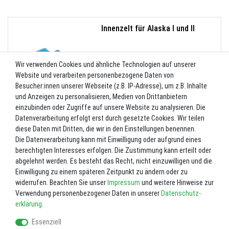
Innenzelt für Alaska I und II
6
%
UVP 385,40 €
362,28 €
Wir verwenden Cookies und ähnliche Technologien auf unserer
Website und verarbeiten personenbezogene Daten von
Besucher:innen unserer Webseite (z.B. IP-Adresse), um z.B. Inhalte
und Anzeigen zu personalisieren, Medien von Drittanbietern
einzubinden oder Zugriffe auf unsere Website zu analysieren. Die
Datenverarbeitung erfolgt erst durch gesetzte Cookies. Wir teilen
Trennwand für Alaska I und II
diese Daten mit Dritten, die wir in den Einstellungen benennen.
Die Datenverarbeitung kann mit Einwilligung oder aufgrund eines
5
%
UVP 397,00 €
berechtigten Interesses erfolgen. Die Zustimmung kann erteilt oder
377,15 €
abgelehnt werden. Es besteht das Recht, nicht einzuwilligen und die
Einwilligung zu einem späteren Zeitpunkt zu ändern oder zu
widerrufen. Beachten Sie unser
Impressum
und weitere Hinweise zur
Verwendung personenbezogener Daten in unserer
Daten­schutz­
erklärung
.
Essenziell