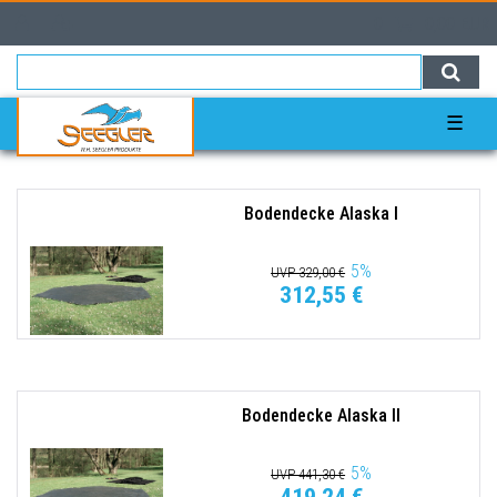
0
0,00 EUR
☰
Bodendecke Alaska I
5
%
UVP 329,00 €
312,55 €
Bodendecke Alaska II
5
%
UVP 441,30 €