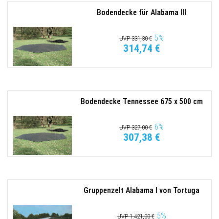
Bodendecke für Alabama III
5
%
UVP 331,30 €
314,74 €
Bodendecke Tennessee 675 x 500 cm
6
%
UVP 327,00 €
307,38 €
Gruppenzelt Alabama I von Tortuga
5
%
UVP 1.421,00 €