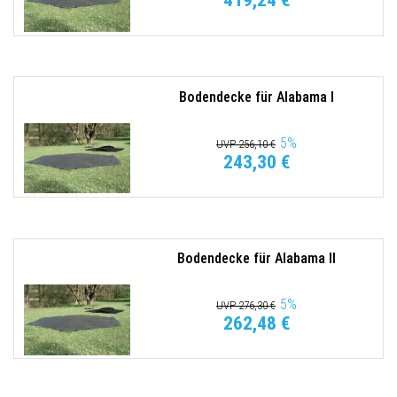
419,24 €
Bodendecke für Alabama I
5
%
UVP 256,10 €
243,30 €
Bodendecke für Alabama II
5
%
UVP 276,30 €
262,48 €