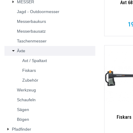
MESSER
Axt 6
Jagd - Outdoormesser
Messerbaukurs
1
Messerbausatz
Taschenmesser
Äxte
Axt / Spaltaxt
Fiskars
Zubehör
Werkzeug
Schaufeln
Sägen
Fiskars
Bögen
Pfadfinder