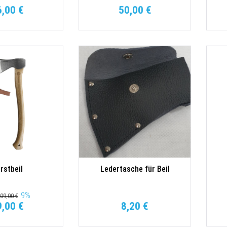
6,00 €
50,00 €
rstbeil
Ledertasche für Beil
9
%
09,00 €
9,00 €
8,20 €