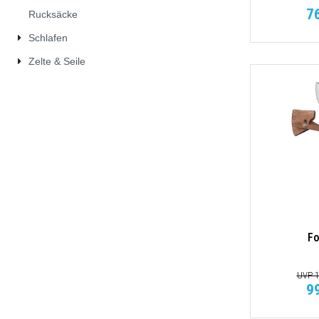
7
Rucksäcke
Schlafen
Zelte & Seile
Fo
UVP 1
9