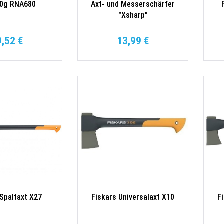
80g RNA680
Axt- und Messerschärfer
"Xsharp"
9,52 €
13,99 €
 Spaltaxt X27
Fiskars Universalaxt X10
F