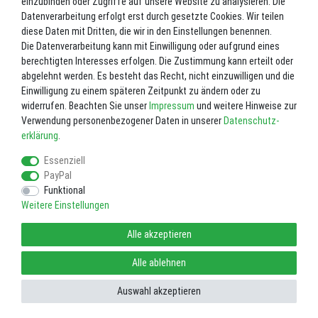
19,50 €
einzubinden oder Zugriffe auf unsere Website zu analysieren. Die
Datenverarbeitung erfolgt erst durch gesetzte Cookies. Wir teilen
diese Daten mit Dritten, die wir in den Einstellungen benennen.
Die Datenverarbeitung kann mit Einwilligung oder aufgrund eines
berechtigten Interesses erfolgen. Die Zustimmung kann erteilt oder
abgelehnt werden. Es besteht das Recht, nicht einzuwilligen und die
Einwilligung zu einem späteren Zeitpunkt zu ändern oder zu
widerrufen. Beachten Sie unser
Impressum
und weitere Hinweise zur
Verwendung personenbezogener Daten in unserer
Daten­schutz­
erklärung
.
Impressum
Daten­schutz­erklärung
AGB
Essenziell
PayPal
Widerrufs­recht
Vertrag widerrufen
Funktional
Weitere Einstellungen
Alle akzeptieren
Alle ablehnen
Auswahl akzeptieren