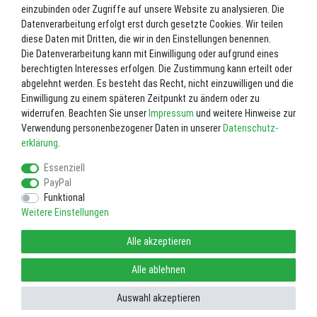
einzubinden oder Zugriffe auf unsere Website zu analysieren. Die
Datenverarbeitung erfolgt erst durch gesetzte Cookies. Wir teilen
Vierkantreibe | Edelstahl
diese Daten mit Dritten, die wir in den Einstellungen benennen.
Die Datenverarbeitung kann mit Einwilligung oder aufgrund eines
berechtigten Interesses erfolgen. Die Zustimmung kann erteilt oder
5,80 €
abgelehnt werden. Es besteht das Recht, nicht einzuwilligen und die
Einwilligung zu einem späteren Zeitpunkt zu ändern oder zu
widerrufen. Beachten Sie unser
Impressum
und weitere Hinweise zur
Verwendung personenbezogener Daten in unserer
Daten­schutz­
erklärung
.
Essenziell
PayPal
Funktional
Weitere Einstellungen
Impressum
Daten­schutz­erklärung
AGB
Alle akzeptieren
Widerrufs­recht
Vertrag widerrufen
Alle ablehnen
Auswahl akzeptieren