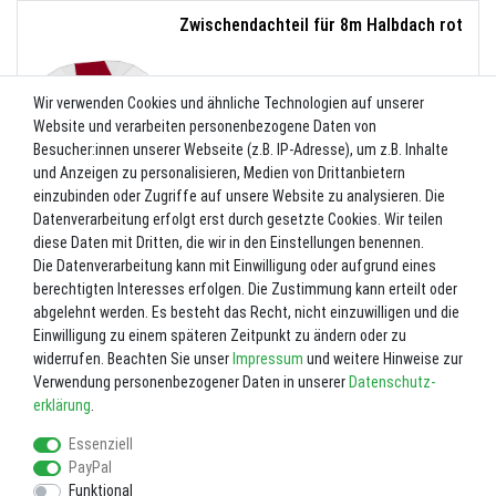
Zwischendachteil für 8m Halbdach rot
990,00 €
Wir verwenden Cookies und ähnliche Technologien auf unserer
Website und verarbeiten personenbezogene Daten von
Besucher:innen unserer Webseite (z.B. IP-Adresse), um z.B. Inhalte
und Anzeigen zu personalisieren, Medien von Drittanbietern
einzubinden oder Zugriffe auf unsere Website zu analysieren. Die
Datenverarbeitung erfolgt erst durch gesetzte Cookies. Wir teilen
Zwischendachteil für 8m Halbdach
diese Daten mit Dritten, die wir in den Einstellungen benennen.
Schwarz
Die Datenverarbeitung kann mit Einwilligung oder aufgrund eines
berechtigten Interesses erfolgen. Die Zustimmung kann erteilt oder
990,00 €
abgelehnt werden. Es besteht das Recht, nicht einzuwilligen und die
Einwilligung zu einem späteren Zeitpunkt zu ändern oder zu
widerrufen. Beachten Sie unser
Impressum
und weitere Hinweise zur
Verwendung personenbezogener Daten in unserer
Daten­schutz­
erklärung
.
Essenziell
PayPal
Funktional