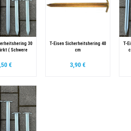
herheitshering 30
T-Eisen Sicherheitshering 40
T-E
rkt ( Schwere
cm
c
ührung )
,50 €
3,90 €