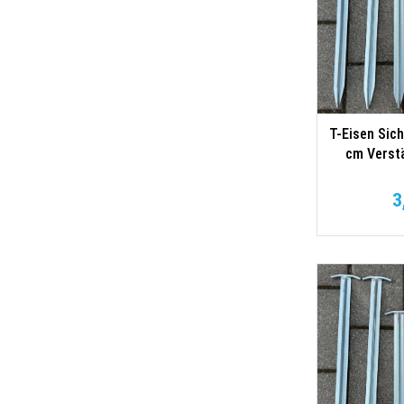
T-Eisen Sic
cm Verstä
Ausf
3