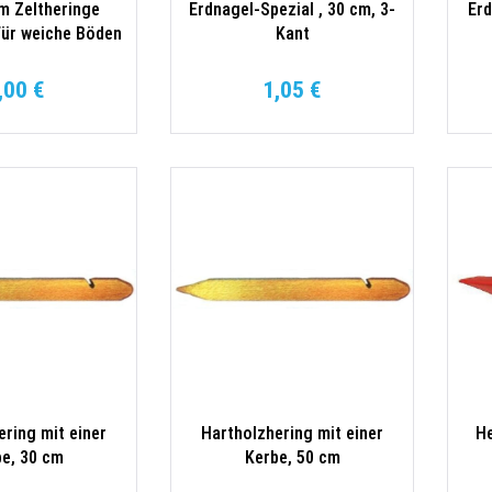
cm Zeltheringe
Erdnagel-Spezial , 30 cm, 3-
Erd
für weiche Böden
Kant
agelkopf a 20x
Stück
,00 €
1,05 €
ering mit einer
Hartholzhering mit einer
He
e, 30 cm
Kerbe, 50 cm