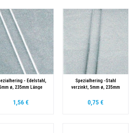
ezialhering - Edelstahl,
Spezialhering -Stahl
5mm ø, 235mm Länge
verzinkt, 5mm ø, 235mm
Länge
1,56 €
0,75 €