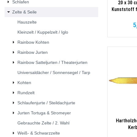
Schlafen
20 x 30 
Kunststoff 
Zelte & Seile
rot mit N
Hauszelte
5
Kleinzelt / Kuppelzelt / Iglo
Rainbow Kohten
Rainbow Jurten
Rainbow Satteljurten / Theaterjurten
Universaldächer / Sonnensegel / Tarp
Kohten
Rundzelt
Schlaufenjurte / Steildachjurte
Jurten Tortuga & Stromeyer
Hartholzh
Gebrauchte Zelte / 2. Wahl
Kerb
Weiß- & Schwarzzelte