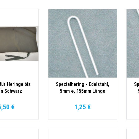
ür Heringe bis
Spezialhering - Edelstahl,
Sp
in Schwarz
5mm ø, 155mm Länge
5,50 €
1,25 €