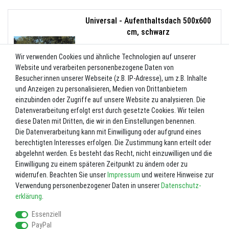
Universal - Aufenthaltsdach 500x600
cm, schwarz
5
%
UVP 590,00 €
560,50 €
Wir verwenden Cookies und ähnliche Technologien auf unserer
Website und verarbeiten personenbezogene Daten von
Besucher:innen unserer Webseite (z.B. IP-Adresse), um z.B. Inhalte
und Anzeigen zu personalisieren, Medien von Drittanbietern
einzubinden oder Zugriffe auf unsere Website zu analysieren. Die
Datenverarbeitung erfolgt erst durch gesetzte Cookies. Wir teilen
Universal - Aufenthaltsdach 500x600
diese Daten mit Dritten, die wir in den Einstellungen benennen.
cm, weiß
Die Datenverarbeitung kann mit Einwilligung oder aufgrund eines
5
%
UVP 569,00 €
berechtigten Interesses erfolgen. Die Zustimmung kann erteilt oder
540,55 €
abgelehnt werden. Es besteht das Recht, nicht einzuwilligen und die
Einwilligung zu einem späteren Zeitpunkt zu ändern oder zu
widerrufen. Beachten Sie unser
Impressum
und weitere Hinweise zur
Verwendung personenbezogener Daten in unserer
Daten­schutz­
erklärung
.
Essenziell
PayPal