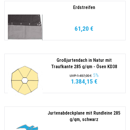
Erdstreifen
61,20 €
Großjurtendach in Natur mit
Traufkante 285 g/qm - Ösen KD38
Tortuga
5
%
UVP 1.457,00 €
1.384,15 €
Jurtenabdeckplane mit Rundleine 285
g/qm, schwarz