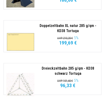
188,00 €
Doppelzeltbahn XL natur 285 g/qm -
KD38 Tortuga
5
%
UVP 210,20 €
199,69 €
Dreieckzeltbahn 285 g/qm - KD38
schwarz Tortuga
5
%
UVP 101,40 €
96,33 €