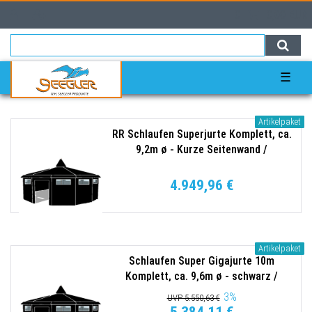
0
0,00 EUR
☰
Artikelpaket
RR Schlaufen Superjurte Komplett, ca.
9,2m ø - Kurze Seitenwand /
Steildachjurte 340g/qm schwarz
4.949,96 €
Artikelpaket
Schlaufen Super Gigajurte 10m
Komplett, ca. 9,6m ø - schwarz /
Steildachjurte 340g/qm
3
%
UVP 5.550,63 €