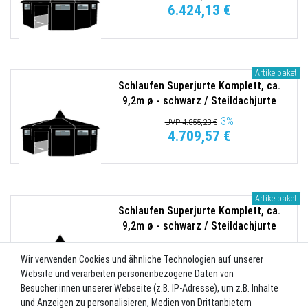
6.424,13 €
Artikelpaket
Schlaufen Superjurte Komplett, ca.
9,2m ø - schwarz / Steildachjurte
285/300g/qm
3
%
UVP 4.855,23 €
4.709,57 €
Artikelpaket
Schlaufen Superjurte Komplett, ca.
9,2m ø - schwarz / Steildachjurte
340g/qm
3
%
UVP 4.984,03 €
4.834,51 €
Wir verwenden Cookies und ähnliche Technologien auf unserer
Website und verarbeiten personenbezogene Daten von
Besucher:innen unserer Webseite (z.B. IP-Adresse), um z.B. Inhalte
und Anzeigen zu personalisieren, Medien von Drittanbietern