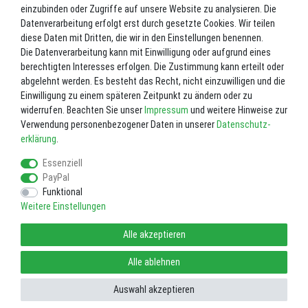
einzubinden oder Zugriffe auf unsere Website zu analysieren. Die
Artikelpaket
Datenverarbeitung erfolgt erst durch gesetzte Cookies. Wir teilen
Schlaufen Superjurte Planenset
diese Daten mit Dritten, die wir in den Einstellungen benennen.
komplett, ca. 9,2m ø - schwarz /
Die Datenverarbeitung kann mit Einwilligung oder aufgrund eines
Steildachjurte 340g/qm
3
%
UVP 4.376,33 €
berechtigten Interesses erfolgen. Die Zustimmung kann erteilt oder
4.245,04 €
abgelehnt werden. Es besteht das Recht, nicht einzuwilligen und die
Einwilligung zu einem späteren Zeitpunkt zu ändern oder zu
widerrufen. Beachten Sie unser
Impressum
und weitere Hinweise zur
Verwendung personenbezogener Daten in unserer
Daten­schutz­
erklärung
.
Essenziell
PayPal
Funktional
Weitere Einstellungen
Impressum
Daten­schutz­erklärung
AGB
Alle akzeptieren
Widerrufs­recht
Vertrag widerrufen
Alle ablehnen
Auswahl akzeptieren