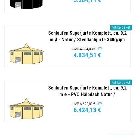
5.384,11 €
Artikelpaket
Schlaufen Superjurte Komplett, ca. 9,2
m ø - Natur / Steildachjurte 340g/qm
3
%
UVP 4.984,03 €
4.834,51 €
Artikelpaket
Schlaufen Superjurte Komplett, ca. 9,2
m ø - PVC Halbdach Natur /
Steildachjurte 340g/qm
3
%
UVP 6.622,81 €
6.424,13 €