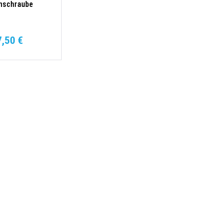
nschraube
7,50 €