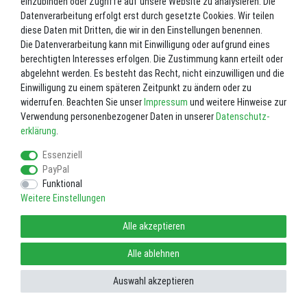
1.059,00 €
einzubinden oder Zugriffe auf unsere Website zu analysieren. Die
Datenverarbeitung erfolgt erst durch gesetzte Cookies. Wir teilen
diese Daten mit Dritten, die wir in den Einstellungen benennen.
Die Datenverarbeitung kann mit Einwilligung oder aufgrund eines
berechtigten Interesses erfolgen. Die Zustimmung kann erteilt oder
abgelehnt werden. Es besteht das Recht, nicht einzuwilligen und die
Einwilligung zu einem späteren Zeitpunkt zu ändern oder zu
widerrufen. Beachten Sie unser
Impressum
und weitere Hinweise zur
Verwendung personenbezogener Daten in unserer
Daten­schutz­
erklärung
.
Impressum
Daten­schutz­erklärung
AGB
Essenziell
PayPal
Widerrufs­recht
Vertrag widerrufen
Funktional
Weitere Einstellungen
Alle akzeptieren
Alle ablehnen
Auswahl akzeptieren