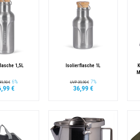
flasche 1,5L
Isolierflasche 1L
K
M
6
%
7
%
9,90 €
UVP 39,90 €
6,99 €
36,99 €