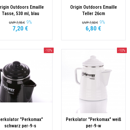
rigin Outdoors Emaille
Origin Outdoors Emaille
Tasse, 530 ml, blau
Teller 26cm
9
%
9
%
UVP 7,95 €
UVP 7,50 €
7,20 €
6,80 €
-10%
-10%
erkolator "Perkomax"
Perkolator "Perkomax" weiß
schwarz per-9-s
per-9-w