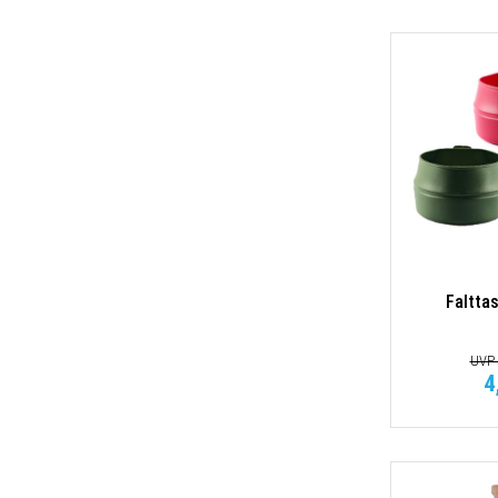
Faltta
UVP 
4