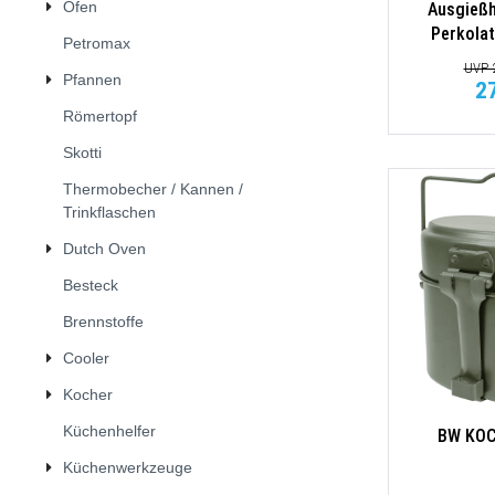
Ofen
Ausgießh
Perkolat
Petromax
UVP 2
Pfannen
2
Römertopf
Skotti
Thermobecher / Kannen /
Trinkflaschen
Dutch Oven
Besteck
Brennstoffe
Cooler
Kocher
Küchenhelfer
BW KO
Küchenwerkzeuge