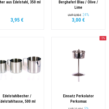
her aus Edelstahl, 350 ml
Berghaferl Blau / Olive /
Lime
24
%
UVP 3,95 €
3,95 €
3,00 €
-5%
Edelstahlbecher /
Einsatz Perkolator
Edelstahltasse, 500 ml
Perkomax
5
%
UVP 10,49 €