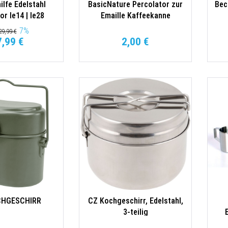
ilfe Edelstahl
BasicNature Percolator zur
Bec
or le14 | le28
Emaille Kaffeekanne
7
%
9,99 €
7,99 €
2,00 €
CHGESCHIRR
CZ Kochgeschirr, Edelstahl,
3-teilig