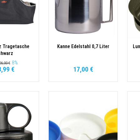
z Tragetasche
Kanne Edelstahl 0,7 Liter
Lun
chwarz
8
%
6,00 €
3,99 €
17,00 €