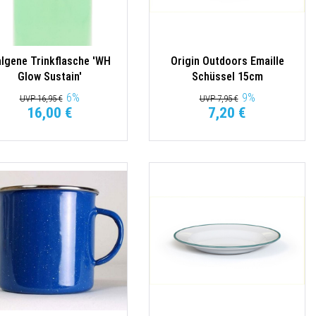
lgene Trinkflasche 'WH
Origin Outdoors Emaille
Glow Sustain'
Schüssel 15cm
6
%
9
%
UVP 16,95 €
UVP 7,95 €
16,00 €
7,20 €