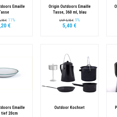
tdoors Emaille
Origin Outdoors Emaille
O
Tasse
Tasse, 360 ml, blau
11
%
9
%
,95 €
UVP 5,95 €
,20 €
5,40 €
tdoors Emaille
Outdoor Kochset
P
r tief 20cm