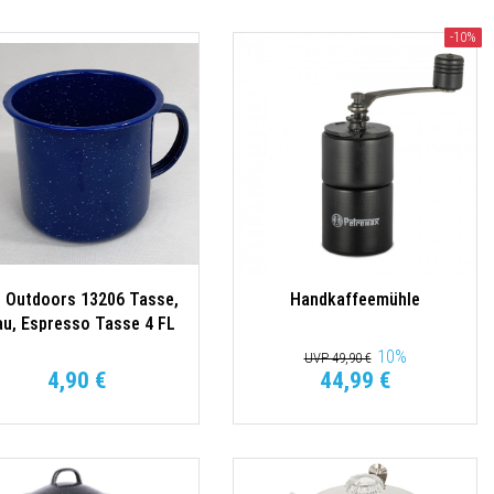
-10%
I Outdoors 13206 Tasse,
Handkaffeemühle
au, Espresso Tasse 4 FL
OZ 120ml
10
%
UVP 49,90 €
4,90 €
44,99 €