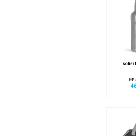
Isolier
UVP 4
4