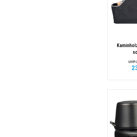
Kaminhol
s
UVP 2
2