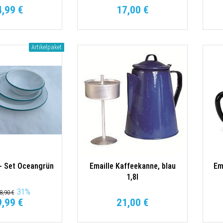
4,99 €
17,00 €
Artikelpaket
 - Set Oceangrün
Emaille Kaffeekanne, blau
Em
1,8l
31
%
8,90 €
9,99 €
21,00 €