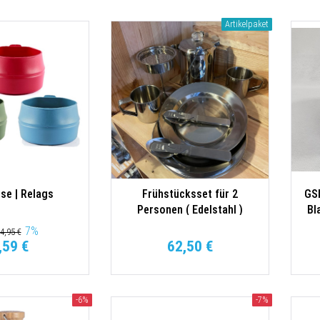
Artikelpaket
sse | Relags
Frühstücksset für 2
GS
Personen ( Edelstahl )
Bl
7
%
4,95 €
,59 €
62,50 €
-6%
-7%