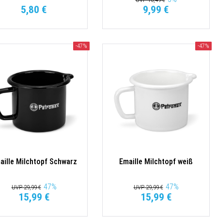
5,80 €
9,99 €
-47%
-47%
aille Milchtopf Schwarz
Emaille Milchtopf weiß
47
%
47
%
UVP 29,99 €
UVP 29,99 €
15,99 €
15,99 €