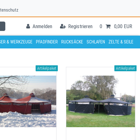
tenschutz
Anmelden
Registrieren
0
0,00 EUR
ER & WERKZEUGE
PFADFINDER
RUCKSÄCKE
SCHLAFEN
ZELTE & SEILE
Artikelpaket
Artikelpaket