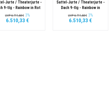
tel-Jurte / Theaterjurte -
Sattel-Jurte / Theaterjurte -
h 9-tlg - Rainbow in Rot
Dach 9-tlg - Rainbow in
Schwarz
3
%
3
%
UVP 6.711,68 €
UVP 6.711,68 €
6.510,33 €
6.510,33 €