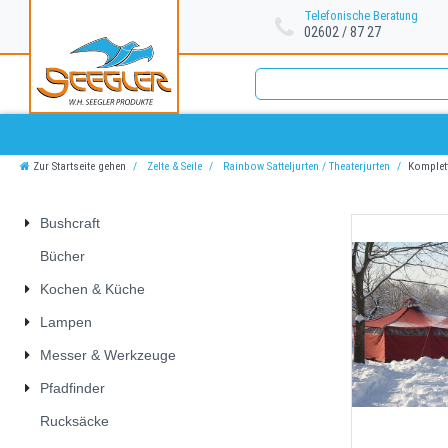
Telefonische Beratung
02602 / 87 27
Zur Startseite gehen
Zelte & Seile
Rainbow Satteljurten / Theaterjurten
Komplet
Bushcraft
Bücher
Kochen & Küche
Lampen
Messer & Werkzeuge
Pfadfinder
Rucksäcke