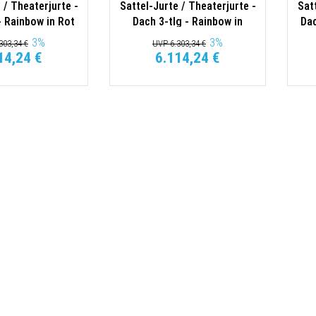
 / Theaterjurte -
Sattel-Jurte / Theaterjurte -
Sat
- Rainbow in Rot
Dach 3-tlg - Rainbow in
Dac
Schwarz
3
%
3
%
303,34 €
UVP 6.303,34 €
14,24 €
6.114,24 €