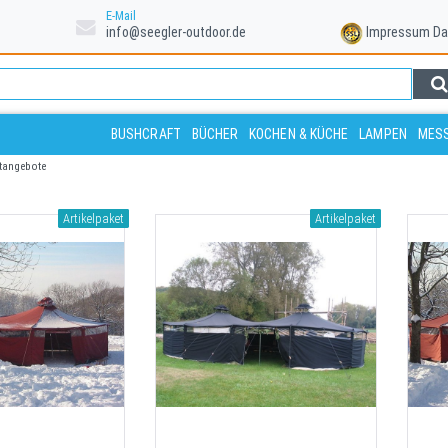
E-Mail
info@seegler-outdoor.de
Impressum
Da
BUSHCRAFT
BÜCHER
KOCHEN & KÜCHE
LAMPEN
MESS
tangebote
Artikelpaket
Artikelpaket