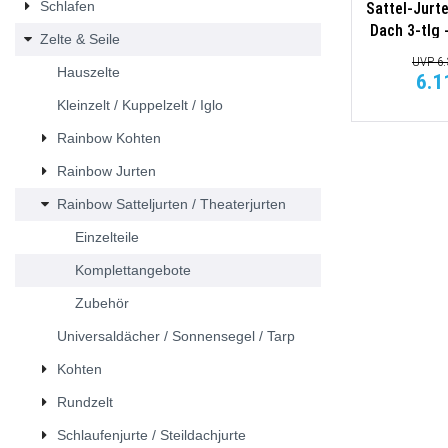
Schlafen
Sattel-Jurte
Dach 3-tlg 
Zelte & Seile
UVP 6.
Hauszelte
6.1
Kleinzelt / Kuppelzelt / Iglo
Rainbow Kohten
Rainbow Jurten
Rainbow Satteljurten / Theaterjurten
Einzelteile
Komplettangebote
Zubehör
Universaldächer / Sonnensegel / Tarp
Kohten
Rundzelt
Schlaufenjurte / Steildachjurte