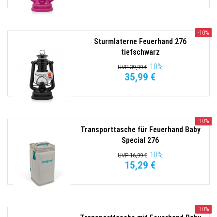
-10%
Sturmlaterne Feuerhand 276
tiefschwarz
10
%
UVP 39,99 €
35,99 €
-10%
Transporttasche für Feuerhand Baby
Special 276
10
%
UVP 16,99 €
15,29 €
-10%