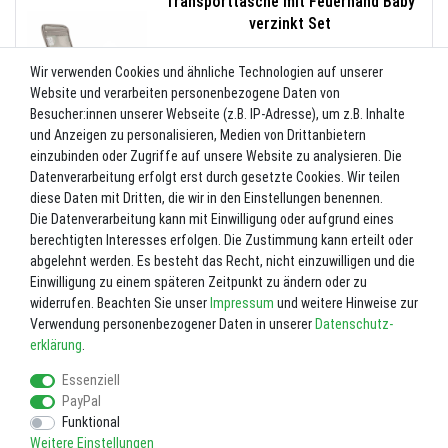
Transporttasche mit Feuerhand Baby
verzinkt Set
10
%
UVP 49,98 €
44,98 €
Wir verwenden Cookies und ähnliche Technologien auf unserer
Website und verarbeiten personenbezogene Daten von
Besucher:innen unserer Webseite (z.B. IP-Adresse), um z.B. Inhalte
und Anzeigen zu personalisieren, Medien von Drittanbietern
einzubinden oder Zugriffe auf unsere Website zu analysieren. Die
-10%
Datenverarbeitung erfolgt erst durch gesetzte Cookies. Wir teilen
Trichter (HK150/250/350/500) neue
diese Daten mit Dritten, die wir in den Einstellungen benennen.
Ausführung
Die Datenverarbeitung kann mit Einwilligung oder aufgrund eines
10
%
UVP 2,49 €
berechtigten Interesses erfolgen. Die Zustimmung kann erteilt oder
2,24 €
abgelehnt werden. Es besteht das Recht, nicht einzuwilligen und die
Einwilligung zu einem späteren Zeitpunkt zu ändern oder zu
widerrufen. Beachten Sie unser
Impressum
und weitere Hinweise zur
Verwendung personenbezogener Daten in unserer
Daten­schutz­
erklärung
.
Essenziell
PayPal
Funktional
Weitere Einstellungen