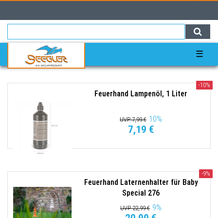
0
0,00 EUR
☰
-10%
Feuerhand Lampenöl, 1 Liter
10
%
UVP 7,99 €
7,19 €
-9%
Feuerhand Laternenhalter für Baby
Special 276
9
%
UVP 22,99 €