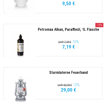
9,50 €
-10%
Petromax Alkan, Paraffinöl, 1L Flasche
10
%
UVP 7,99 €
7,19 €
Sturmlaterne Feuerhand
12
%
UVP 32,99 €
29,00 €