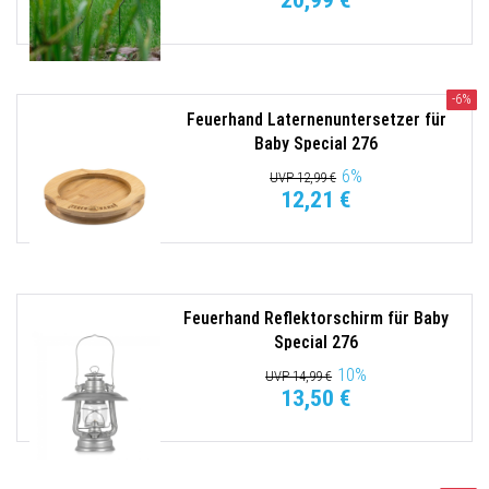
20,99 €
-6%
Feuerhand Laternenuntersetzer für
Baby Special 276
6
%
UVP 12,99 €
12,21 €
Feuerhand Reflektorschirm für Baby
Special 276
10
%
UVP 14,99 €
13,50 €