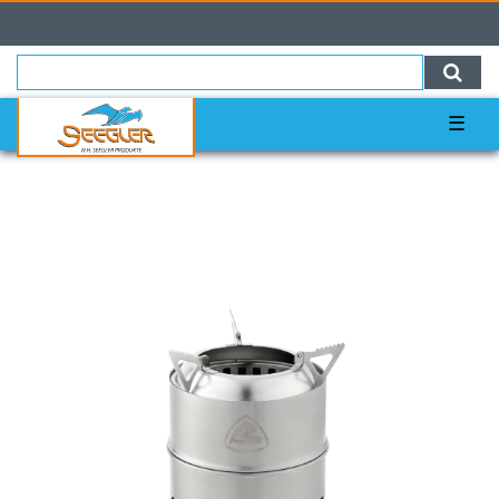
0
0,00 EUR
☰