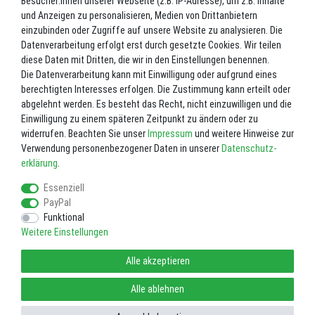
Besucher:innen unserer Webseite (z.B. IP-Adresse), um z.B. Inhalte
und Anzeigen zu personalisieren, Medien von Drittanbietern
Inhalt
1
Stück
einzubinden oder Zugriffe auf unsere Website zu analysieren. Die
Datenverarbeitung erfolgt erst durch gesetzte Cookies. Wir teilen
Lieferzeit ca. 2-3 Werktage.
diese Daten mit Dritten, die wir in den Einstellungen benennen.
Die Datenverarbeitung kann mit Einwilligung oder aufgrund eines
In den Warenkorb
berechtigten Interesses erfolgen. Die Zustimmung kann erteilt oder
abgelehnt werden. Es besteht das Recht, nicht einzuwilligen und die
Einwilligung zu einem späteren Zeitpunkt zu ändern oder zu
Wunschliste
widerrufen. Beachten Sie unser
Impressum
und weitere Hinweise zur
Verwendung personenbezogener Daten in unserer
Daten­schutz­
* inkl. ges. MwSt. zzgl.
Versandkosten
erklärung
.
Essenziell
PayPal
Funktional
Weitere Einstellungen
Impressum
Daten­schutz­erklärung
AGB
Alle akzeptieren
Widerrufs­recht
Vertrag widerrufen
Alle ablehnen