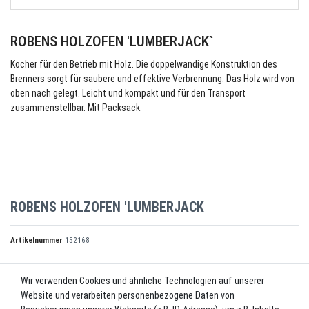
ROBENS HOLZOFEN 'LUMBERJACK`
Kocher für den Betrieb mit Holz. Die doppelwandige Konstruktion des
Brenners sorgt für saubere und effektive Verbrennung. Das Holz wird von
oben nach gelegt. Leicht und kompakt und für den Transport
zusammenstellbar. Mit Packsack.
ROBENS HOLZOFEN 'LUMBERJACK
Artikelnummer
152168
Wir verwenden Cookies und ähnliche Technologien auf unserer
UVP 49,99 €
Website und verarbeiten personenbezogene Daten von
*
46,99 EUR