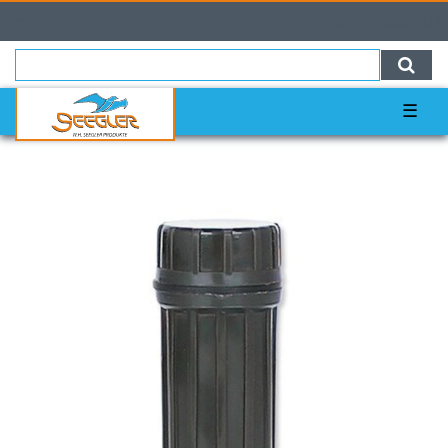
0
0,00 EUR
☰