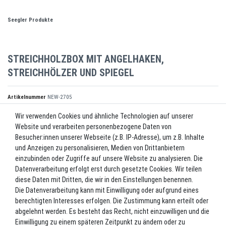
Seegler Produkte
STREICHHOLZBOX MIT ANGELHAKEN,
STREICHHÖLZER UND SPIEGEL
Artikelnummer
NEW-2705
Wir verwenden Cookies und ähnliche Technologien auf unserer
Website und verarbeiten personenbezogene Daten von
*
2,90 EUR
Besucher:innen unserer Webseite (z.B. IP-Adresse), um z.B. Inhalte
und Anzeigen zu personalisieren, Medien von Drittanbietern
Inhalt
1
Stück
einzubinden oder Zugriffe auf unsere Website zu analysieren. Die
Datenverarbeitung erfolgt erst durch gesetzte Cookies. Wir teilen
Lieferzeit ca. 2-3 Werktage.
diese Daten mit Dritten, die wir in den Einstellungen benennen.
Die Datenverarbeitung kann mit Einwilligung oder aufgrund eines
In den Warenkorb
berechtigten Interesses erfolgen. Die Zustimmung kann erteilt oder
abgelehnt werden. Es besteht das Recht, nicht einzuwilligen und die
Einwilligung zu einem späteren Zeitpunkt zu ändern oder zu