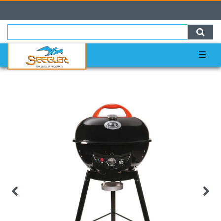
0
0,00 EUR
☰