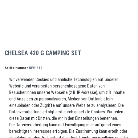
CHELSEA 420 G CAMPING SET
Artikelnummer
NEW-619
Wir verwenden Cookies und ähnliche Technologien auf unserer
Website und verarbeiten personenbezogene Daten von
*
299,00 EUR
Besucher:innen unserer Webseite (z.B. IP-Adresse), um z.B. Inhalte
und Anzeigen zu personalisieren, Medien von Drittanbietern
Inhalt
1
Stück
einzubinden oder Zugriffe auf unsere Website zu analysieren. Die
Datenverarbeitung erfolgt erst durch gesetzte Cookies. Wir teilen
Lieferzeit ca. 2-3 Werktage.
diese Daten mit Dritten, die wir in den Einstellungen benennen.
Die Datenverarbeitung kann mit Einwilligung oder aufgrund eines
In den Warenkorb
berechtigten Interesses erfolgen. Die Zustimmung kann erteilt oder
abgelehnt werden. Es besteht das Recht, nicht einzuwilligen und die