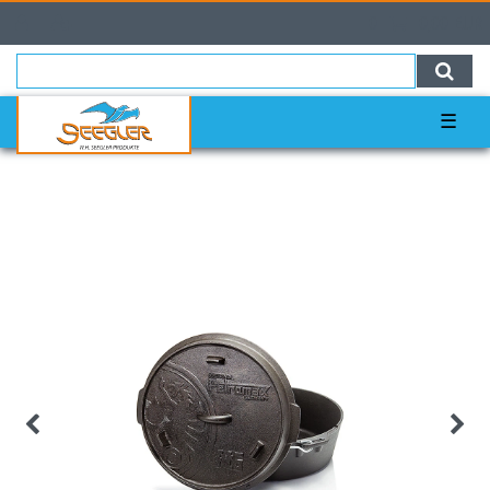
0
0,00 EUR
☰