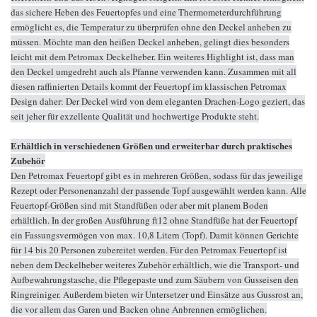
das sichere Heben des Feuertopfes und eine Thermometerdurchführung
ermöglicht es, die Temperatur zu überprüfen ohne den Deckel anheben zu
müssen. Möchte man den heißen Deckel anheben, gelingt dies besonders
leicht mit dem Petromax Deckelheber. Ein weiteres Highlight ist, dass man
den Deckel umgedreht auch als Pfanne verwenden kann. Zusammen mit all
diesen raffinierten Details kommt der Feuertopf im klassischen Petromax
Design daher: Der Deckel wird von dem eleganten Drachen-Logo geziert, das
seit jeher für exzellente Qualität und hochwertige Produkte steht.
Erhältlich in verschiedenen Größen und erweiterbar durch praktisches
Zubehör
Den Petromax Feuertopf gibt es in mehreren Größen, sodass für das jeweilige
Rezept oder Personenanzahl der passende Topf ausgewählt werden kann. Alle
Feuertopf-Größen sind mit Standfüßen oder aber mit planem Boden
erhältlich. In der großen Ausführung ft12 ohne Standfüße hat der Feuertopf
ein Fassungsvermögen von max. 10,8 Litern (Topf). Damit können Gerichte
für 14 bis 20 Personen zubereitet werden. Für den Petromax Feuertopf ist
neben dem Deckelheber weiteres Zubehör erhältlich, wie die Transport- und
Aufbewahrungstasche, die Pflegepaste und zum Säubern von Gusseisen den
Ringreiniger. Außerdem bieten wir Untersetzer und Einsätze aus Gussrost an,
die vor allem das Garen und Backen ohne Anbrennen ermöglichen.