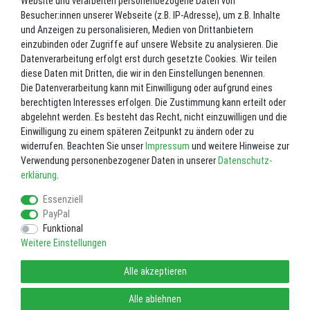
Website und verarbeiten personenbezogene Daten von
*
9,99 EUR
Besucher:innen unserer Webseite (z.B. IP-Adresse), um z.B. Inhalte
und Anzeigen zu personalisieren, Medien von Drittanbietern
Inhalt
1
Stück
einzubinden oder Zugriffe auf unsere Website zu analysieren. Die
Datenverarbeitung erfolgt erst durch gesetzte Cookies. Wir teilen
Lieferzeit ca. 2-3 Werktage.
diese Daten mit Dritten, die wir in den Einstellungen benennen.
Die Datenverarbeitung kann mit Einwilligung oder aufgrund eines
In den Warenkorb
berechtigten Interesses erfolgen. Die Zustimmung kann erteilt oder
abgelehnt werden. Es besteht das Recht, nicht einzuwilligen und die
Einwilligung zu einem späteren Zeitpunkt zu ändern oder zu
Wunschliste
widerrufen. Beachten Sie unser
Impressum
und weitere Hinweise zur
Verwendung personenbezogener Daten in unserer
Daten­schutz­
* inkl. ges. MwSt. zzgl.
Versandkosten
erklärung
.
Essenziell
PayPal
Funktional
Weitere Einstellungen
Impressum
Daten­schutz­erklärung
AGB
Alle akzeptieren
Widerrufs­recht
Vertrag widerrufen
Alle ablehnen