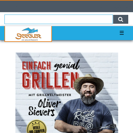
0
0,00 EUR
☰