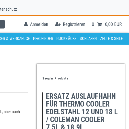
tenschutz
Anmelden
Registrieren
0
0,00 EUR
ER & WERKZEUGE
PFADFINDER
RUCKSÄCKE
SCHLAFEN
ZELTE & SEILE
Seegler Produkte
ERSATZ AUSLAUFHAHN
FÜR THERMO COOLER
EDELSTAHL 12 UND 18 L
L, aber auch
/ COLEMAN COOLER
7,5L & 18,9L