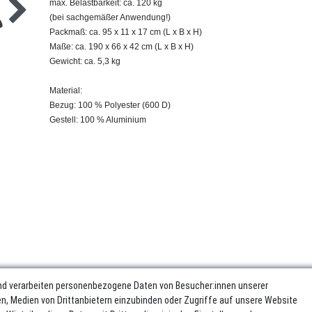
max. Belastbarkeit: ca. 120 kg
(bei sachgemäßer Anwendung!)
Packmaß: ca. 95 x 11 x 17 cm (L x B x H)
Maße: ca. 190 x 66 x 42 cm (L x B x H)
Gewicht: ca. 5,3 kg
Material:
Bezug: 100 % Polyester (600 D)
Gestell: 100 % Aluminium
nd verarbeiten personenbezogene Daten von Besucher:innen unserer
ren, Medien von Drittanbietern einzubinden oder Zugriffe auf unsere Website
sum
Daten­schutz­erklärung
AGB
Widerrufs­recht
Vertrag wider