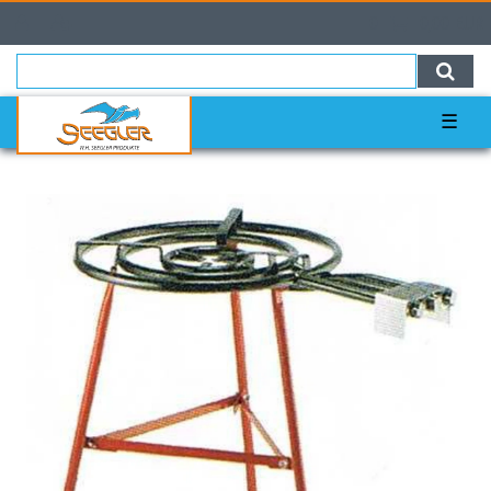
0
0,00 EUR
☰