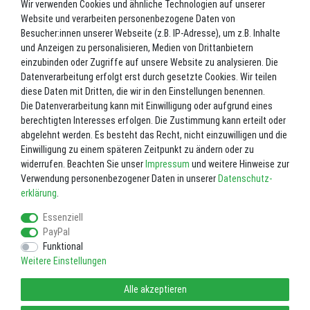
Wir verwenden Cookies und ähnliche Technologien auf unserer
Website und verarbeiten personenbezogene Daten von
*
69,00 EUR
Besucher:innen unserer Webseite (z.B. IP-Adresse), um z.B. Inhalte
und Anzeigen zu personalisieren, Medien von Drittanbietern
Inhalt
1
Stück
einzubinden oder Zugriffe auf unsere Website zu analysieren. Die
Datenverarbeitung erfolgt erst durch gesetzte Cookies. Wir teilen
Lieferzeit ca. 2-3 Werktage.
diese Daten mit Dritten, die wir in den Einstellungen benennen.
Die Datenverarbeitung kann mit Einwilligung oder aufgrund eines
In den Warenkorb
berechtigten Interesses erfolgen. Die Zustimmung kann erteilt oder
abgelehnt werden. Es besteht das Recht, nicht einzuwilligen und die
Einwilligung zu einem späteren Zeitpunkt zu ändern oder zu
Wunschliste
widerrufen. Beachten Sie unser
Impressum
und weitere Hinweise zur
Verwendung personenbezogener Daten in unserer
Daten­schutz­
* inkl. ges. MwSt. zzgl.
Versandkosten
erklärung
.
Essenziell
PayPal
Funktional
Weitere Einstellungen
Impressum
Daten­schutz­erklärung
AGB
Alle akzeptieren
Widerrufs­recht
Vertrag widerrufen