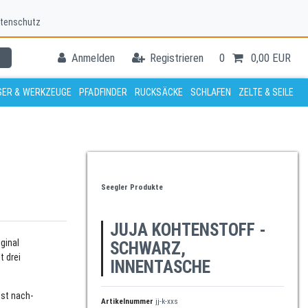
tenschutz
Anmelden
Registrieren
0
0,00 EUR
ER & WERKZEUGE
PFADFINDER
RUCKSÄCKE
SCHLAFEN
ZELTE & SEILE
Seegler Produkte
JUJA KOHTENSTOFF -
ginal
SCHWARZ,
t drei
INNENTASCHE
bst nach-
Artikelnummer
jj-k-xxs