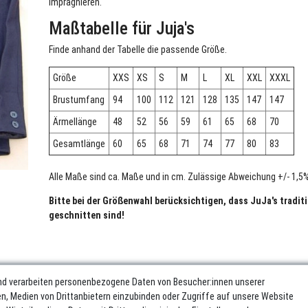
imprägnieren.
Maßtabelle für Juja's
Finde anhand der Tabelle die passende Größe.
Größe
XXS
XS
S
M
L
XL
XXL
XXXL
Brustumfang
94
100
112
121
128
135
147
147
Ärmellänge
48
52
56
59
61
65
68
70
Gesamtlänge
60
65
68
71
74
77
80
83
Alle Maße sind ca. Maße und in cm. Zulässige Abweichung +/- 1,5%
Bitte bei der Größenwahl berücksichtigen, dass JuJa's traditi
geschnitten sind!
nd verarbeiten personenbezogene Daten von Besucher:innen unserer
ren, Medien von Drittanbietern einzubinden oder Zugriffe auf unsere Website