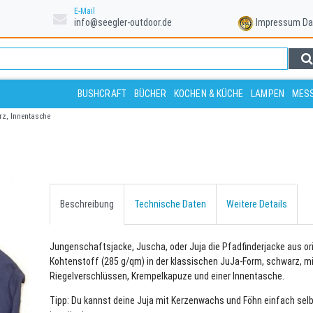
E-Mail
info@seegler-outdoor.de
Impressum
Da
BUSHCRAFT
BÜCHER
KOCHEN & KÜCHE
LAMPEN
MESS
rz, Innentasche
Beschreibung
Technische Daten
Weitere Details
Jungenschaftsjacke, Juscha, oder Juja die Pfadfinderjacke aus ori
Kohtenstoff (285 g/qm) in der klassischen JuJa-Form, schwarz, mi
Riegelverschlüssen, Krempelkapuze und einer Innentasche.
Tipp: Du kannst deine Juja mit Kerzenwachs und Föhn einfach sel