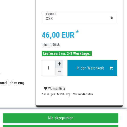
GRÖSSE
*
46,00 EUR
Inhalt
1
Stück
Lieferzeit ca. 2-3 Werktage.
In den Warenkorb
.
onell eher eng
Wunschliste
* inkl. ges. MwSt. zzgl.
Versandkosten
Alle akzeptieren