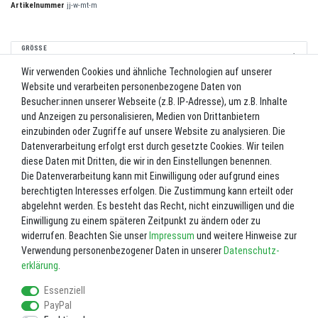
Artikelnummer
jj-w-mt-m
GRÖSSE
Wir verwenden Cookies und ähnliche Technologien auf unserer
Website und verarbeiten personenbezogene Daten von
*
81,00 EUR
Besucher:innen unserer Webseite (z.B. IP-Adresse), um z.B. Inhalte
und Anzeigen zu personalisieren, Medien von Drittanbietern
Inhalt
1
Stück
einzubinden oder Zugriffe auf unsere Website zu analysieren. Die
Datenverarbeitung erfolgt erst durch gesetzte Cookies. Wir teilen
Lieferzeit ca. 2-3 Werktage.
diese Daten mit Dritten, die wir in den Einstellungen benennen.
Die Datenverarbeitung kann mit Einwilligung oder aufgrund eines
In den Warenkorb
berechtigten Interesses erfolgen. Die Zustimmung kann erteilt oder
abgelehnt werden. Es besteht das Recht, nicht einzuwilligen und die
Einwilligung zu einem späteren Zeitpunkt zu ändern oder zu
Wunschliste
widerrufen. Beachten Sie unser
Impressum
und weitere Hinweise zur
Verwendung personenbezogener Daten in unserer
Daten­schutz­
* inkl. ges. MwSt. zzgl.
Versandkosten
erklärung
.
Essenziell
PayPal