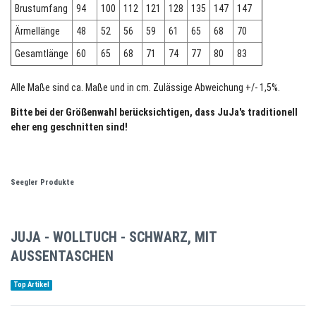
Brustumfang
94
100
112
121
128
135
147
147
Ärmellänge
48
52
56
59
61
65
68
70
Gesamtlänge
60
65
68
71
74
77
80
83
Alle Maße sind ca. Maße und in cm. Zulässige Abweichung +/- 1,5%.
Bitte bei der Größenwahl berücksichtigen, dass JuJa's traditionell
eher eng geschnitten sind!
Seegler Produkte
JUJA - WOLLTUCH - SCHWARZ, MIT
AUSSENTASCHEN
Top Artikel