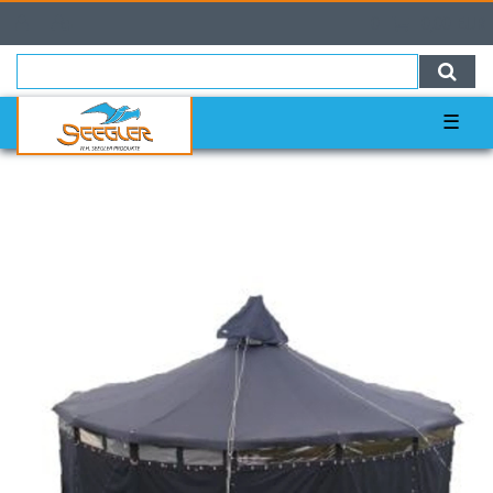
0
0,00 EUR
☰