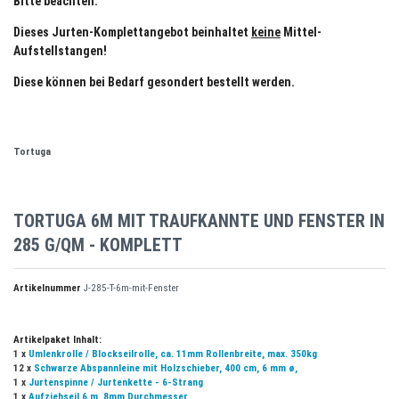
Bitte beachten:
Dieses Jurten-Komplettangebot beinhaltet
keine
Mittel-
Aufstellstangen!
Diese können bei Bedarf gesondert bestellt werden.
Tortuga
TORTUGA 6M MIT TRAUFKANNTE UND FENSTER IN
285 G/QM - KOMPLETT
Artikelnummer
J-285-T-6m-mit-Fenster
Artikelpaket Inhalt:
1 x
Umlenkrolle / Blockseilrolle, ca. 11mm Rollenbreite, max. 350kg
12 x
Schwarze Abspannleine mit Holzschieber, 400 cm, 6 mm ø,
1 x
Jurtenspinne / Jurtenkette - 6-Strang
1 x
Aufziehseil 6 m, 8mm Durchmesser