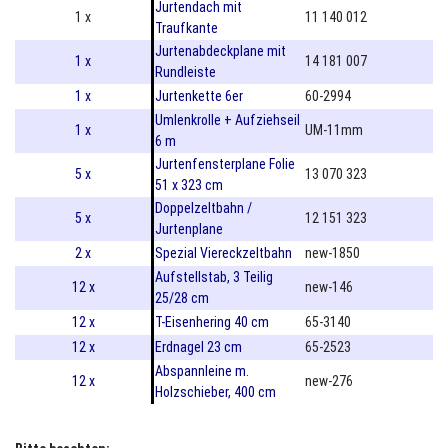
Jurtendach mit
1 x
11 140 012
Traufkante
Jurtenabdeckplane mit
1 x
14 181 007
Rundleiste
1 x
Jurtenkette 6er
60-2994
Umlenkrolle + Aufziehseil
1 x
UM-11mm
6 m
Jurtenfensterplane Folie
5 x
13 070 323
51 x 323 cm
Doppelzeltbahn /
5 x
12 151 323
Jurtenplane
2 x
Spezial Viereckzeltbahn
new-1850
Aufstellstab, 3 Teilig
12 x
new-146
25/28 cm
12 x
T-Eisenhering 40 cm
65-3140
12 x
Erdnagel 23 cm
65-2523
Abspannleine m.
12 x
new-276
Holzschieber, 400 cm