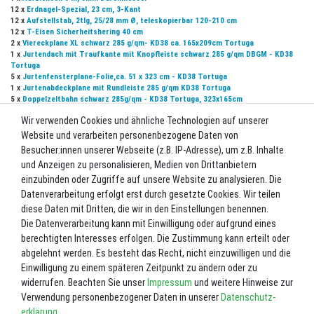
12 x
Erdnagel-Spezial, 23 cm, 3-Kant
12 x
Aufstellstab, 2tlg, 25/28 mm Ø, teleskopierbar 120-210 cm
12 x
T-Eisen Sicherheitshering 40 cm
2 x
Viereckplane XL schwarz 285 g/qm- KD38 ca. 165x209cm Tortuga
1 x
Jurtendach mit Traufkante mit Knopfleiste schwarz 285 g/qm DBGM - KD38
Tortuga
5 x
Jurtenfensterplane-Folie,ca. 51 x 323 cm - KD38 Tortuga
1 x
Jurtenabdeckplane mit Rundleiste 285 g/qm KD38 Tortuga
5 x
Doppelzeltbahn schwarz 285g/qm - KD38 Tortuga, 323x165cm
Wir verwenden Cookies und ähnliche Technologien auf unserer
UVP 3.179,70 €
Website und verarbeiten personenbezogene Daten von
*
3.028,29 EUR
Besucher:innen unserer Webseite (z.B. IP-Adresse), um z.B. Inhalte
und Anzeigen zu personalisieren, Medien von Drittanbietern
Inhalt
1
Stück
einzubinden oder Zugriffe auf unsere Website zu analysieren. Die
Datenverarbeitung erfolgt erst durch gesetzte Cookies. Wir teilen
Nicht lagernd. Bitte fragen Sie uns vor einer Bestellung. 02602-8727
diese Daten mit Dritten, die wir in den Einstellungen benennen.
Die Datenverarbeitung kann mit Einwilligung oder aufgrund eines
In den Warenkorb
berechtigten Interesses erfolgen. Die Zustimmung kann erteilt oder
abgelehnt werden. Es besteht das Recht, nicht einzuwilligen und die
Einwilligung zu einem späteren Zeitpunkt zu ändern oder zu
Wunschliste
widerrufen. Beachten Sie unser
Impressum
und weitere Hinweise zur
Verwendung personenbezogener Daten in unserer
Daten­schutz­
* inkl. ges. MwSt. zzgl.
Versandkosten
erklärung
.