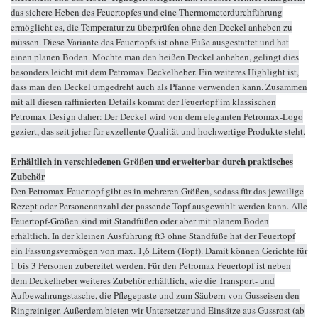
das sichere Heben des Feuertopfes und eine Thermometerdurchführung
ermöglicht es, die Temperatur zu überprüfen ohne den Deckel anheben zu
müssen. Diese Variante des Feuertopfs ist ohne Füße ausgestattet und hat
einen planen Boden. Möchte man den heißen Deckel anheben, gelingt dies
besonders leicht mit dem Petromax Deckelheber. Ein weiteres Highlight ist,
dass man den Deckel umgedreht auch als Pfanne verwenden kann. Zusammen
mit all diesen raffinierten Details kommt der Feuertopf im klassischen
Petromax Design daher: Der Deckel wird von dem eleganten Petromax-Logo
geziert, das seit jeher für exzellente Qualität und hochwertige Produkte steht.
Erhältlich in verschiedenen Größen und erweiterbar durch praktisches
Zubehör
Den Petromax Feuertopf gibt es in mehreren Größen, sodass für das jeweilige
Rezept oder Personenanzahl der passende Topf ausgewählt werden kann. Alle
Feuertopf-Größen sind mit Standfüßen oder aber mit planem Boden
erhältlich. In der kleinen Ausführung ft3 ohne Standfüße hat der Feuertopf
ein Fassungsvermögen von max. 1,6 Litern (Topf). Damit können Gerichte für
1 bis 3 Personen zubereitet werden. Für den Petromax Feuertopf ist neben
dem Deckelheber weiteres Zubehör erhältlich, wie die Transport- und
Aufbewahrungstasche, die Pflegepaste und zum Säubern von Gusseisen den
Ringreiniger. Außerdem bieten wir Untersetzer und Einsätze aus Gussrost (ab