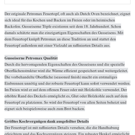
Der originale Petromax Feuertopf, oft auch als Dutch Oven bezeichnet, eignet
sich ideal für das Kochen und Backen im Freien oder im heimischen
Backofen. Gusseiserne Töpfe existieren seit dem 18. Jahrhundert. Schon
damals schätzte man die einzigartigen Eigenschaften des Gusseisens. Mit
dem Feuertopf knüpft Petromax an diese Tradition an und stattet den
Feuertopf außerdem mit einer Vielzahl an raffinierten Details aus.
Gusseiserne Petromax Qualität
Durch die hervorragenden Eigenschaften des Gusseisens und die spezielle
Oberflächenstruktur wird die Wärme effizient gespeichert und weitergeleitet.
Die vorbehandelte Oberfläche (seasoned finish) macht ein erstmaliges
Einbrennen unnötig und der robuste Feuertopf kann sofort verwendet werden.
Im Freien wird er auf dem offenen Feuer oder mit Holzkohle verwendet. Der
erhöhte Rand des Deckels ermöglicht es, Glut oder Holzkohle auch auf dem
Feuertopf zu platzieren. So wird der Feuertopf von allen Seiten beheizt und
eignet sich beispielsweise auch zum Brot backen.
Größtes Kochvergnügen dank ausgefeilter Details
Der Feuertopf ist mit raffinierten Details versehen, die die Handhabung
erleichtern und das Kochvergnügen steigern. Ein robuster Henkel ermöglicht