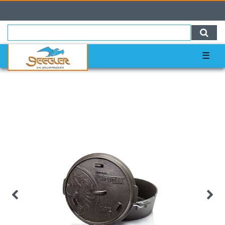
0
0,00 EUR
☰