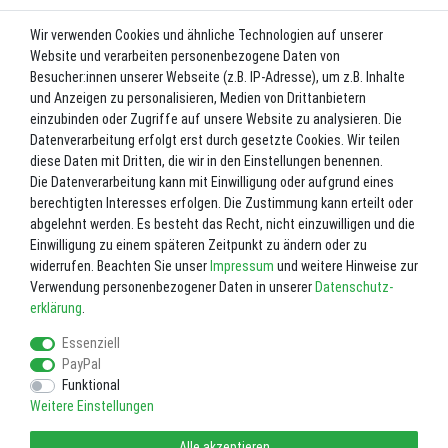
Wir verwenden Cookies und ähnliche Technologien auf unserer
UVP 54,99 €
Website und verarbeiten personenbezogene Daten von
*
49,49 EUR
Besucher:innen unserer Webseite (z.B. IP-Adresse), um z.B. Inhalte
und Anzeigen zu personalisieren, Medien von Drittanbietern
Inhalt
1
Stück
einzubinden oder Zugriffe auf unsere Website zu analysieren. Die
Datenverarbeitung erfolgt erst durch gesetzte Cookies. Wir teilen
Lieferzeit ca. 2-3 Werktage.
diese Daten mit Dritten, die wir in den Einstellungen benennen.
Die Datenverarbeitung kann mit Einwilligung oder aufgrund eines
In den Warenkorb
berechtigten Interesses erfolgen. Die Zustimmung kann erteilt oder
abgelehnt werden. Es besteht das Recht, nicht einzuwilligen und die
Einwilligung zu einem späteren Zeitpunkt zu ändern oder zu
Wunschliste
widerrufen. Beachten Sie unser
Impressum
und weitere Hinweise zur
Verwendung personenbezogener Daten in unserer
Daten­schutz­
* inkl. ges. MwSt. zzgl.
Versandkosten
erklärung
.
Essenziell
PayPal
Funktional
Weitere Einstellungen
Impressum
Daten­schutz­erklärung
AGB
Alle akzeptieren