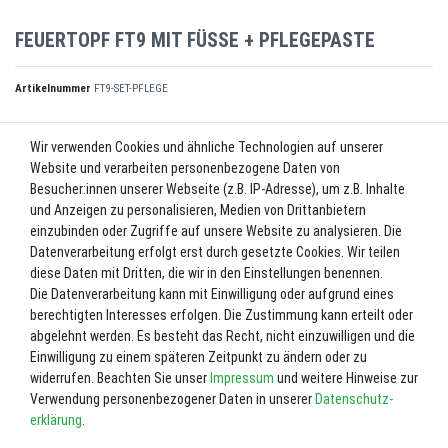
FEUERTOPF FT9 MIT FÜSSE + PFLEGEPASTE
Artikelnummer
FT9-SET-PFLEGE
Wir verwenden Cookies und ähnliche Technologien auf unserer
UVP 119,00 €
Website und verarbeiten personenbezogene Daten von
*
89,99 EUR
Besucher:innen unserer Webseite (z.B. IP-Adresse), um z.B. Inhalte
und Anzeigen zu personalisieren, Medien von Drittanbietern
Inhalt
1
Stück
einzubinden oder Zugriffe auf unsere Website zu analysieren. Die
Datenverarbeitung erfolgt erst durch gesetzte Cookies. Wir teilen
Lieferzeit ca. 2-3 Werktage.
diese Daten mit Dritten, die wir in den Einstellungen benennen.
Die Datenverarbeitung kann mit Einwilligung oder aufgrund eines
In den Warenkorb
berechtigten Interesses erfolgen. Die Zustimmung kann erteilt oder
abgelehnt werden. Es besteht das Recht, nicht einzuwilligen und die
Einwilligung zu einem späteren Zeitpunkt zu ändern oder zu
Wunschliste
widerrufen. Beachten Sie unser
Impressum
und weitere Hinweise zur
Verwendung personenbezogener Daten in unserer
Daten­schutz­
* inkl. ges. MwSt. zzgl.
Versandkosten
erklärung
.