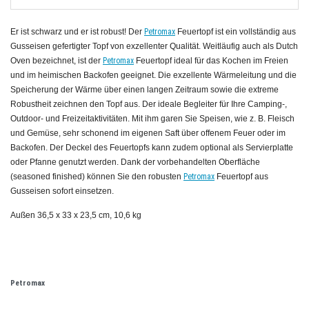
Er ist schwarz und er ist robust! Der
Petromax
Feuertopf ist ein vollständig aus
Gusseisen gefertigter Topf von exzellenter Qualität. Weitläufig auch als Dutch
Oven bezeichnet, ist der
Petromax
Feuertopf ideal für das Kochen im Freien
und im heimischen Backofen geeignet. Die exzellente Wärmeleitung und die
Speicherung der Wärme über einen langen Zeitraum sowie die extreme
Robustheit zeichnen den Topf aus. Der ideale Begleiter für Ihre Camping-,
Outdoor- und Freizeitaktivitäten. Mit ihm garen Sie Speisen, wie z. B. Fleisch
und Gemüse, sehr schonend im eigenen Saft über offenem Feuer oder im
Backofen. Der Deckel des Feuertopfs kann zudem optional als Servierplatte
oder Pfanne genutzt werden. Dank der vorbehandelten Oberfläche
(seasoned finished) können Sie den robusten
Petromax
Feuertopf aus
Gusseisen sofort einsetzen.
Außen 36,5 x 33 x 23,5 cm, 10,6 kg
Petromax