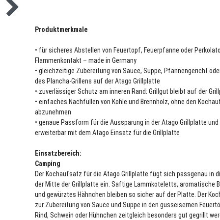
Produktmerkmale
• für sicheres Abstellen von Feuertopf, Feuerpfanne oder Perkolat
Flammenkontakt – made in Germany
• gleichzeitige Zubereitung von Sauce, Suppe, Pfannengericht od
des Plancha-Grillens auf der Atago Grillplatte
• zuverlässiger Schutz am inneren Rand: Grillgut bleibt auf der Grill
• einfaches Nachfüllen von Kohle und Brennholz, ohne den Kochau
abzunehmen
• genaue Passform für die Aussparung in der Atago Grillplatte und
erweiterbar mit dem Atago Einsatz für die Grillplatte
Einsatzbereich:
Camping
Der Kochaufsatz für die Atago Grillplatte fügt sich passgenau in 
der Mitte der Grillplatte ein. Saftige Lammkoteletts, aromatische 
und gewürztes Hähnchen bleiben so sicher auf der Platte. Der Koc
zur Zubereitung von Sauce und Suppe in den gusseisernen Feuert
Rind, Schwein oder Hühnchen zeitgleich besonders gut gegrillt we