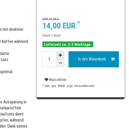
UVP 14,99 €
*
14,00 EUR
or mit direktem
Inhalt
1
Stück
er Kaffee während
Lieferzeit ca. 2-3 Werktage.
platte
In den Warenkorb
fsatz
 optimal
Wunschliste
* inkl. ges. MwSt. zzgl.
Versandkosten
die Aussparung in
Bratkartoffeln
haufsatz dient
öpfen, während
rden. Dank seines