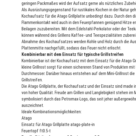
geringen Packmaßes wird der Aufsatz gerne als nützliches Zube
Als Ausrüstungsgegenstand für rustikales Kochen in der Natur geh
Kochaufsatz für die Atago Grillplatte unbedingt dazu. Durch den d
Flammenkontakt wird auch in den Feuerpfannen genügend Hitze e
Beilagen zuzubereiten. Mit dem Edelstahl-Perkolator oder der Tee
können während des Grillens Kaffee- und Teespezialitäten zubere
Abnahme des Kochaufsatzes werden Kohle und Holz durch die Aus
Plattenmitte nachgefüllt, sodass das Feuer nicht erlischt.
Kombinierbar mit dem Einsatz für typische Grillstreifen
Kombinierbar ist der Kochaufsatz mit dem Einsatz für die Atago Gri
kleine Grillrost sorgt für einen sichereren Stand von Produkten mit
Durchmesser. Darüber hinaus entstehen auf dem Mini-Grillrost die
Grillstreifen.
Die Atago Grillplatte, der Kochaufsatz und der Einsatz sind made 
von hoher Qualität. Freude am Grillen und Langlebigkeit stehen im 
symbolisiert durch das Petromax-Logo, das seit jeher außergewöh
auszeichnet.
Ideale Kombinationsmöglichkeiten:
Atago
Einsatz für Atago Grillplatte atago-plate-in
Feuertopf ft0.5-t