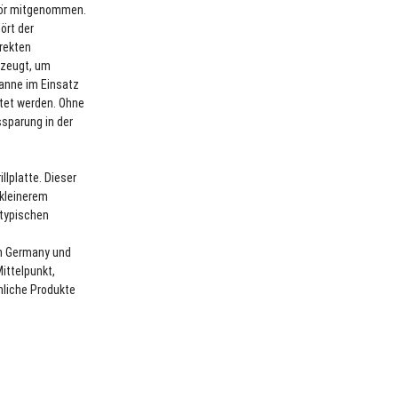
hör mitgenommen.
ört der
irekten
rzeugt, um
kanne im Einsatz
itet werden. Ohne
sparung in der
llplatte. Dieser
 kleinerem
 typischen
in Germany und
Mittelpunkt,
nliche Produkte