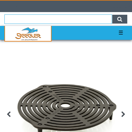
0
0,00 EUR
☰