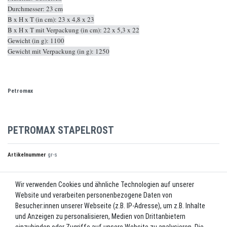
Durchmesser: 23 cm
B x H x T (in cm): 23 x 4,8 x 23
B x H x T mit Verpackung (in cm): 22 x 5,3 x 22
Gewicht (in g): 1100
Gewicht mit Verpackung (in g): 1250
Petromax
PETROMAX STAPELROST
Artikelnummer
gr-s
Wir verwenden Cookies und ähnliche Technologien auf unserer
UVP 24,99 €
Website und verarbeiten personenbezogene Daten von
*
22,49 EUR
Besucher:innen unserer Webseite (z.B. IP-Adresse), um z.B. Inhalte
und Anzeigen zu personalisieren, Medien von Drittanbietern
Inhalt
1
Stück