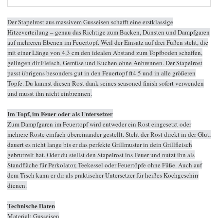
Der Stapelrost aus massivem Gusseisen schafft eine erstklassige
Hitzeverteilung – genau das Richtige zum Backen, Dünsten und Dampfgaren
auf mehreren Ebenen im Feuertopf. Weil der Einsatz auf drei Füßen steht, die
mit einer Länge von 4,3 cm den idealen Abstand zum Topfboden schaffen,
gelingen dir Fleisch, Gemüse und Kuchen ohne Anbrennen. Der Stapelrost
passt übrigens besonders gut in den Feuertopf ft4.5 und in alle größeren
Töpfe. Du kannst diesen Rost dank seines seasoned finish sofort verwenden
und musst ihn nicht einbrennen.
Im Topf, im Feuer oder als Untersetzer
Zum Dampfgaren im Feuertopf wird entweder ein Rost eingesetzt oder
mehrere Roste einfach übereinander gestellt. Steht der Rost direkt in der Glut,
dauert es nicht lange bis er das perfekte Grillmuster in dein Grillfleisch
gebrutzelt hat. Oder du stellst den Stapelrost ins Feuer und nutzt ihn als
Standfläche für Perkolator, Teekessel oder Feuertöpfe ohne Füße. Auch auf
dem Tisch kann er dir als praktischer Untersetzer für heißes Kochgeschirr
dienen.
Technische Daten
Material: Gusseisen