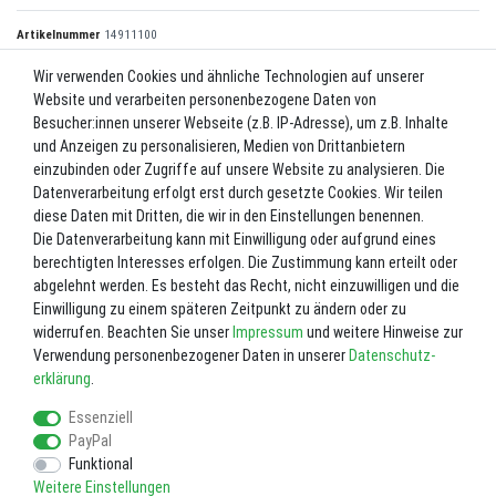
Artikelnummer
14911100
Wir verwenden Cookies und ähnliche Technologien auf unserer
Website und verarbeiten personenbezogene Daten von
*
25,00 EUR
Besucher:innen unserer Webseite (z.B. IP-Adresse), um z.B. Inhalte
und Anzeigen zu personalisieren, Medien von Drittanbietern
Inhalt
1
Stück
einzubinden oder Zugriffe auf unsere Website zu analysieren. Die
Datenverarbeitung erfolgt erst durch gesetzte Cookies. Wir teilen
Nicht lagernd. Bitte fragen Sie uns vor einer Bestellung. 02602-8727
diese Daten mit Dritten, die wir in den Einstellungen benennen.
Die Datenverarbeitung kann mit Einwilligung oder aufgrund eines
In den Warenkorb
berechtigten Interesses erfolgen. Die Zustimmung kann erteilt oder
abgelehnt werden. Es besteht das Recht, nicht einzuwilligen und die
Einwilligung zu einem späteren Zeitpunkt zu ändern oder zu
Wunschliste
widerrufen. Beachten Sie unser
Impressum
und weitere Hinweise zur
Verwendung personenbezogener Daten in unserer
Daten­schutz­
* inkl. ges. MwSt. zzgl.
Versandkosten
erklärung
.
Essenziell
PayPal
Funktional
Weitere Einstellungen
Impressum
Daten­schutz­erklärung
AGB