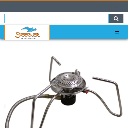
0
0,00 EUR
☰