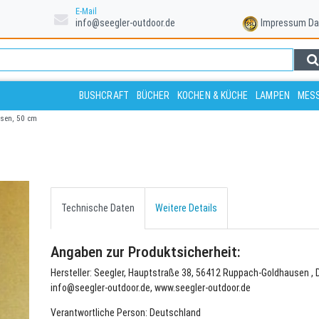
E-Mail
info@seegler-outdoor.de
Impressum
Da
BUSHCRAFT
BÜCHER
KOCHEN & KÜCHE
LAMPEN
MESS
sen, 50 cm
Technische Daten
Weitere Details
Angaben zur Produktsicherheit:
Hersteller: Seegler, Hauptstraße 38, 56412 Ruppach-Goldhausen , 
info@seegler-outdoor.de, www.seegler-outdoor.de
Verantwortliche Person: Deutschland