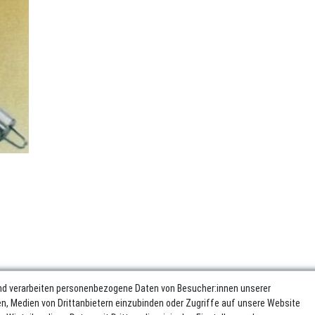
nd verarbeiten personenbezogene Daten von Besucher:innen unserer
ren, Medien von Drittanbietern einzubinden oder Zugriffe auf unsere Website
sum
Daten­schutz­erklärung
AGB
Widerrufs­recht
Vertrag wider