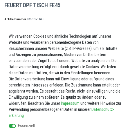
FEUERTOPF TISCH FE45
Artikelnummer
PX-COVER45
Wir verwenden Cookies und ähnliche Technologien auf unserer
UVP 69,00 €
Website und verarbeiten personenbezogene Daten von
*
63,00 EUR
Besucher:innen unserer Webseite (z.B. IP-Adresse), um z.B. Inhalte
und Anzeigen zu personalisieren, Medien von Drittanbietern
Inhalt
1
Stück
einzubinden oder Zugriffe auf unsere Website zu analysieren. Die
Datenverarbeitung erfolgt erst durch gesetzte Cookies. Wir teilen
Lieferzeit ca. 2-3 Werktage.
diese Daten mit Dritten, die wir in den Einstellungen benennen.
Die Datenverarbeitung kann mit Einwilligung oder aufgrund eines
In den Warenkorb
berechtigten Interesses erfolgen. Die Zustimmung kann erteilt oder
abgelehnt werden. Es besteht das Recht, nicht einzuwilligen und die
Einwilligung zu einem späteren Zeitpunkt zu ändern oder zu
Wunschliste
widerrufen. Beachten Sie unser
Impressum
und weitere Hinweise zur
Verwendung personenbezogener Daten in unserer
Daten­schutz­
* inkl. ges. MwSt. zzgl.
Versandkosten
erklärung
.
Essenziell