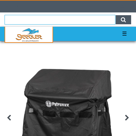
0
0,00 EUR
☰