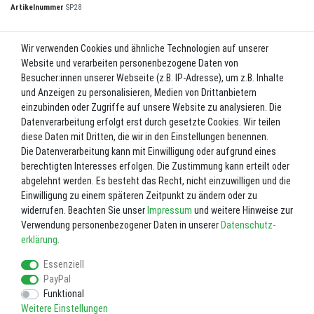
Artikelnummer
SP28
Wir verwenden Cookies und ähnliche Technologien auf unserer
UVP 49,90 €
Website und verarbeiten personenbezogene Daten von
*
47,90 EUR
Besucher:innen unserer Webseite (z.B. IP-Adresse), um z.B. Inhalte
und Anzeigen zu personalisieren, Medien von Drittanbietern
Inhalt
1
Stück
einzubinden oder Zugriffe auf unsere Website zu analysieren. Die
Datenverarbeitung erfolgt erst durch gesetzte Cookies. Wir teilen
Lieferzeit ca. 2-3 Werktage.
diese Daten mit Dritten, die wir in den Einstellungen benennen.
Die Datenverarbeitung kann mit Einwilligung oder aufgrund eines
In den Warenkorb
berechtigten Interesses erfolgen. Die Zustimmung kann erteilt oder
abgelehnt werden. Es besteht das Recht, nicht einzuwilligen und die
Einwilligung zu einem späteren Zeitpunkt zu ändern oder zu
Wunschliste
widerrufen. Beachten Sie unser
Impressum
und weitere Hinweise zur
Verwendung personenbezogener Daten in unserer
Daten­schutz­
* inkl. ges. MwSt. zzgl.
Versandkosten
erklärung
.
Essenziell
PayPal
Funktional
Weitere Einstellungen
Impressum
Daten­schutz­erklärung
AGB