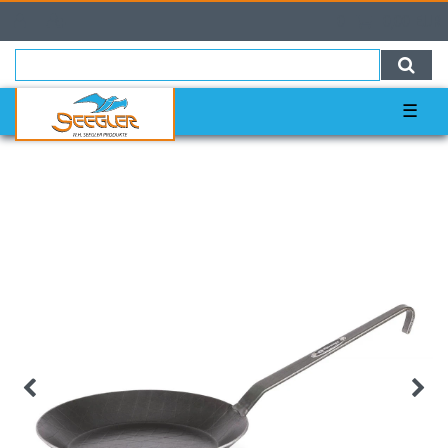
0
0,00 EUR
☰