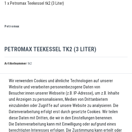
1 x Petromax Teekessel tk2 (3 Liter)
Petromax
PETROMAX TEEKESSEL TK2 (3 LITER)
Artikelnummer
tk2
Wir verwenden Cookies und ähnliche Technologien auf unserer
UVP 69,99 €
Website und verarbeiten personenbezogene Daten von
*
63,00 EUR
Besucher:innen unserer Webseite (z.B. IP-Adresse), um z.B. Inhalte
und Anzeigen zu personalisieren, Medien von Drittanbietern
Inhalt
1
Stück
einzubinden oder Zugriffe auf unsere Website zu analysieren. Die
Datenverarbeitung erfolgt erst durch gesetzte Cookies. Wir teilen
Lieferzeit ca. 2-3 Werktage.
diese Daten mit Dritten, die wir in den Einstellungen benennen.
Die Datenverarbeitung kann mit Einwilligung oder aufgrund eines
In den Warenkorb
berechtigten Interesses erfolgen. Die Zustimmung kann erteilt oder