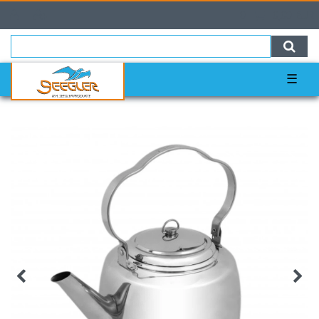
0
0,00 EUR
☰