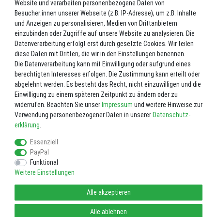
UVP 3,95 €
Website und verarbeiten personenbezogene Daten von
*
3,00 EUR
Besucher:innen unserer Webseite (z.B. IP-Adresse), um z.B. Inhalte
und Anzeigen zu personalisieren, Medien von Drittanbietern
Inhalt
1
Stück
einzubinden oder Zugriffe auf unsere Website zu analysieren. Die
Datenverarbeitung erfolgt erst durch gesetzte Cookies. Wir teilen
Nicht lagernd. Bitte fragen Sie uns vor einer Bestellung. 02602-8727
diese Daten mit Dritten, die wir in den Einstellungen benennen.
Die Datenverarbeitung kann mit Einwilligung oder aufgrund eines
In den Warenkorb
berechtigten Interesses erfolgen. Die Zustimmung kann erteilt oder
abgelehnt werden. Es besteht das Recht, nicht einzuwilligen und die
Einwilligung zu einem späteren Zeitpunkt zu ändern oder zu
Wunschliste
widerrufen. Beachten Sie unser
Impressum
und weitere Hinweise zur
Verwendung personenbezogener Daten in unserer
Daten­schutz­
* inkl. ges. MwSt. zzgl.
Versandkosten
erklärung
.
Essenziell
PayPal
Funktional
Weitere Einstellungen
Impressum
Daten­schutz­erklärung
AGB
Alle akzeptieren
Widerrufs­recht
Vertrag widerrufen
Alle ablehnen