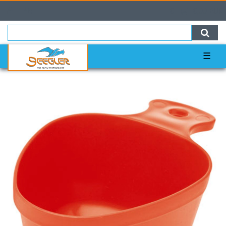
0
0,00 EUR
☰