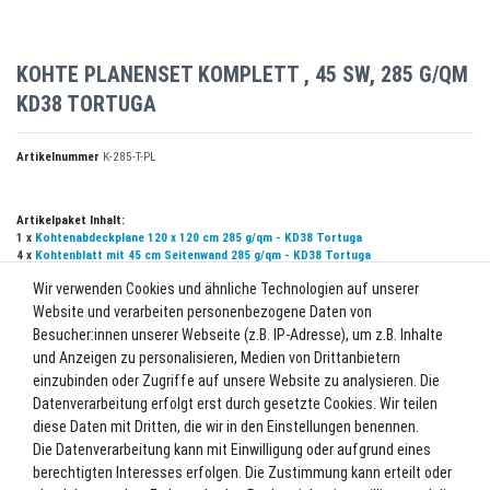
KOHTE PLANENSET KOMPLETT , 45 SW, 285 G/QM
KD38 TORTUGA
Artikelnummer
K-285-T-PL
Artikelpaket Inhalt:
1 x
Kohtenabdeckplane 120 x 120 cm 285 g/qm - KD38 Tortuga
4 x
Kohtenblatt mit 45 cm Seitenwand 285 g/qm - KD38 Tortuga
Wir verwenden Cookies und ähnliche Technologien auf unserer
UVP 1.038,60 €
Website und verarbeiten personenbezogene Daten von
*
976,28 EUR
Besucher:innen unserer Webseite (z.B. IP-Adresse), um z.B. Inhalte
und Anzeigen zu personalisieren, Medien von Drittanbietern
Inhalt
1
Stück
einzubinden oder Zugriffe auf unsere Website zu analysieren. Die
Datenverarbeitung erfolgt erst durch gesetzte Cookies. Wir teilen
Lieferzeit ca. 2-3 Werktage.
diese Daten mit Dritten, die wir in den Einstellungen benennen.
Die Datenverarbeitung kann mit Einwilligung oder aufgrund eines
In den Warenkorb
berechtigten Interesses erfolgen. Die Zustimmung kann erteilt oder