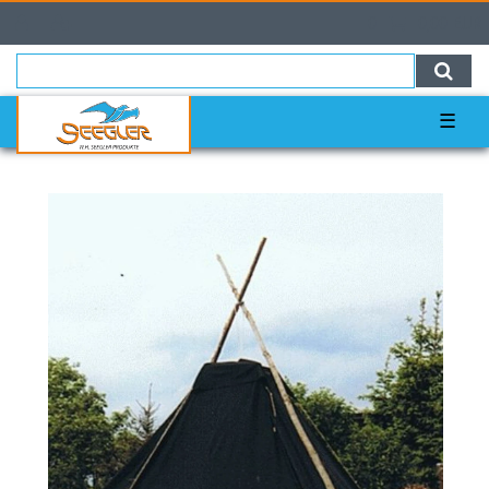
0
0,00 EUR
☰