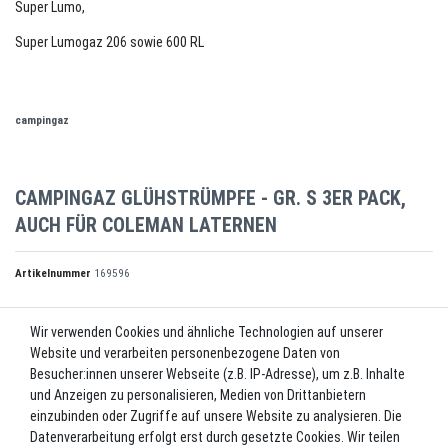
Super Lumo,
Super Lumogaz 206 sowie 600 RL
campingaz
CAMPINGAZ GLÜHSTRÜMPFE - GR. S 3ER PACK,
AUCH FÜR COLEMAN LATERNEN
Artikelnummer
169596
Wir verwenden Cookies und ähnliche Technologien auf unserer
UVP 13,95 €
Website und verarbeiten personenbezogene Daten von
*
13,00 EUR
Besucher:innen unserer Webseite (z.B. IP-Adresse), um z.B. Inhalte
und Anzeigen zu personalisieren, Medien von Drittanbietern
Inhalt
1
Stück
einzubinden oder Zugriffe auf unsere Website zu analysieren. Die
Datenverarbeitung erfolgt erst durch gesetzte Cookies. Wir teilen
Lieferzeit ca. 2-3 Werktage.