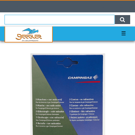
0
0,00 EUR
☰