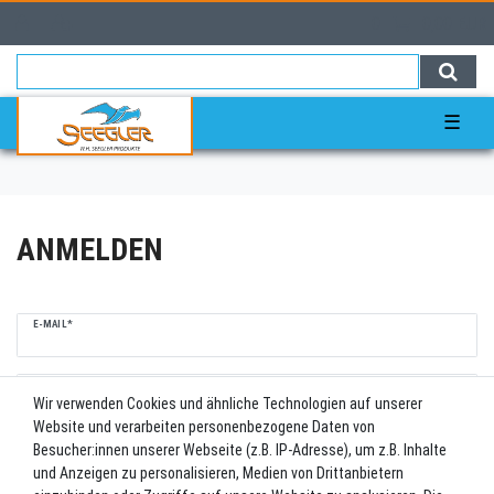
0
0,00 EUR
☰
ANMELDEN
E-MAIL*
PASSWORT*
Wir verwenden Cookies und ähnliche Technologien auf unserer
Website und verarbeiten personenbezogene Daten von
Passwort vergessen?
Besucher:innen unserer Webseite (z.B. IP-Adresse), um z.B. Inhalte
Anmelden
und Anzeigen zu personalisieren, Medien von Drittanbietern