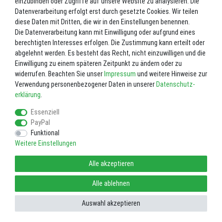
einzubinden oder Zugriffe auf unsere Website zu analysieren. Die
Datenverarbeitung erfolgt erst durch gesetzte Cookies. Wir teilen
Registrieren
diese Daten mit Dritten, die wir in den Einstellungen benennen.
Die Datenverarbeitung kann mit Einwilligung oder aufgrund eines
Als Gast bestellen
berechtigten Interesses erfolgen. Die Zustimmung kann erteilt oder
abgelehnt werden. Es besteht das Recht, nicht einzuwilligen und die
Einwilligung zu einem späteren Zeitpunkt zu ändern oder zu
widerrufen. Beachten Sie unser
Impressum
und weitere Hinweise zur
Verwendung personenbezogener Daten in unserer
Daten­schutz­
Impressum
Daten­schutz­erklärung
AGB
erklärung
.
Essenziell
PayPal
Widerrufs­recht
Vertrag widerrufen
Funktional
Weitere Einstellungen
Alle akzeptieren
Alle ablehnen
Auswahl akzeptieren