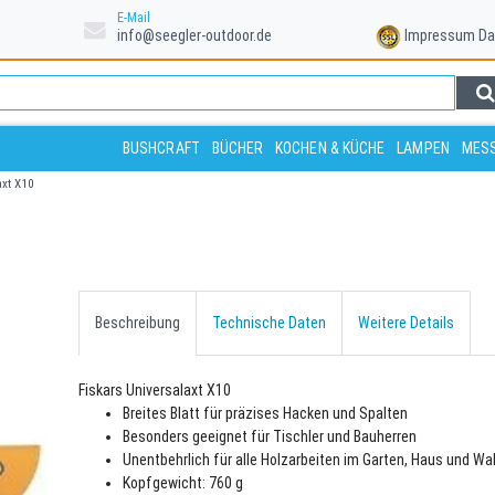
E-Mail
info@seegler-outdoor.de
Impressum
Da
BUSHCRAFT
BÜCHER
KOCHEN & KÜCHE
LAMPEN
MESS
axt X10
Beschreibung
Technische Daten
Weitere Details
Fiskars Universalaxt X10
Breites Blatt für präzises Hacken und Spalten
Besonders geeignet für Tischler und Bauherren
Unentbehrlich für alle Holzarbeiten im Garten, Haus und Wa
Kopfgewicht: 760 g