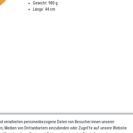
Gewicht: 980 g
Länge: 44 cm
nd verarbeiten personenbezogene Daten von Besucher:innen unserer
ren, Medien von Drittanbietern einzubinden oder Zugriffe auf unsere Website
sum
Daten­schutz­erklärung
AGB
Widerrufs­recht
Vertrag wider