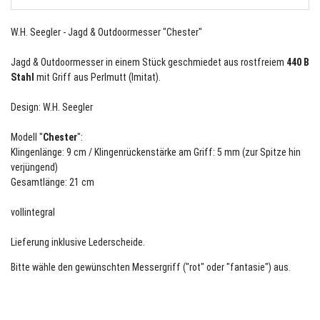
W.H. Seegler - Jagd & Outdoormesser "Chester"
Jagd & Outdoormesser in einem Stück geschmiedet aus rostfreiem
440 B
Stahl
mit Griff aus Perlmutt (Imitat).
Design: W.H. Seegler
Modell "
Chester
":
Klingenlänge: 9 cm / Klingenrückenstärke am Griff: 5 mm (zur Spitze hin
verjüngend)
Gesamtlänge: 21 cm
vollintegral
Lieferung inklusive Lederscheide.
Bitte wähle den gewünschten Messergriff ("rot" oder "fantasie") aus.