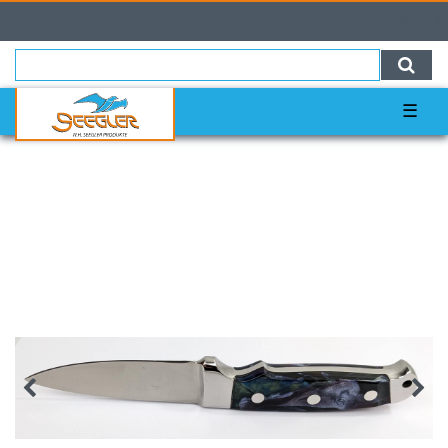
0
0,00 EUR
☰