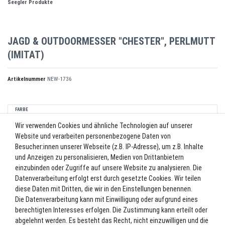
Seegler Produkte
JAGD & OUTDOORMESSER "CHESTER", PERLMUTT
(IMITAT)
Artikelnummer
NEW-1736
FARBE
Wir verwenden Cookies und ähnliche Technologien auf unserer
Website und verarbeiten personenbezogene Daten von
*
265,90 EUR
Besucher:innen unserer Webseite (z.B. IP-Adresse), um z.B. Inhalte
und Anzeigen zu personalisieren, Medien von Drittanbietern
Inhalt
1
Stück
einzubinden oder Zugriffe auf unsere Website zu analysieren. Die
Datenverarbeitung erfolgt erst durch gesetzte Cookies. Wir teilen
Lieferzeit ca. 2-3 Werktage.
diese Daten mit Dritten, die wir in den Einstellungen benennen.
Die Datenverarbeitung kann mit Einwilligung oder aufgrund eines
In den Warenkorb
berechtigten Interesses erfolgen. Die Zustimmung kann erteilt oder
abgelehnt werden. Es besteht das Recht, nicht einzuwilligen und die