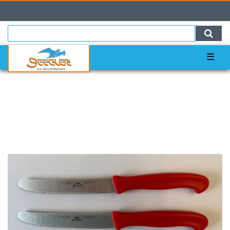
0
0,00 EUR
☰