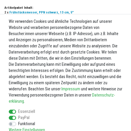
Artikelpaket Inhalt:
2 x
Frühstücksmesser, PPN schwarz, 13 cm, 5"
Wir verwenden Cookies und ähnliche Technologien auf unserer
UVP 12,00 €
Website und verarbeiten personenbezogene Daten von
*
10,00 EUR
Besucher:innen unserer Webseite (z.B. IP-Adresse), um z.B. Inhalte
und Anzeigen zu personalisieren, Medien von Drittanbietern
Inhalt
1
Stück
einzubinden oder Zugriffe auf unsere Website zu analysieren. Die
Datenverarbeitung erfolgt erst durch gesetzte Cookies. Wir teilen
Lieferzeit ca. 2-3 Werktage.
diese Daten mit Dritten, die wir in den Einstellungen benennen.
Die Datenverarbeitung kann mit Einwilligung oder aufgrund eines
In den Warenkorb
berechtigten Interesses erfolgen. Die Zustimmung kann erteilt oder
abgelehnt werden. Es besteht das Recht, nicht einzuwilligen und die
Einwilligung zu einem späteren Zeitpunkt zu ändern oder zu
Wunschliste
widerrufen. Beachten Sie unser
Impressum
und weitere Hinweise zur
Verwendung personenbezogener Daten in unserer
Daten­schutz­
* inkl. ges. MwSt. zzgl.
Versandkosten
erklärung
.
Essenziell
PayPal
Funktional
Weitere Einstellungen