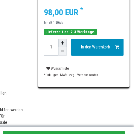
*
98,00 EUR
Inhalt
1
Stück
Lieferzeit ca. 2-3 Werktage.
In den Warenkorb
Wunschliste
* inkl. ges. MwSt. zzgl.
Versandkosten
llen.
liffen werden.
Für
or.de