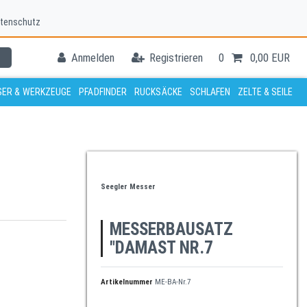
tenschutz
Anmelden
Registrieren
0
0,00 EUR
ER & WERKZEUGE
PFADFINDER
RUCKSÄCKE
SCHLAFEN
ZELTE & SEILE
Seegler Messer
MESSERBAUSATZ
"DAMAST NR.7
Artikelnummer
ME-BA-Nr.7