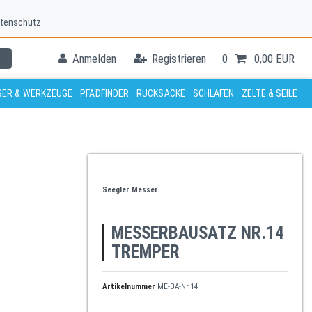
tenschutz
Anmelden
Registrieren
0
0,00 EUR
ER & WERKZEUGE
PFADFINDER
RUCKSÄCKE
SCHLAFEN
ZELTE & SEILE
Seegler Messer
MESSERBAUSATZ NR.14
TREMPER
Artikelnummer
ME-BA-Nr.14