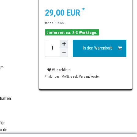
*
29,00 EUR
Inhalt
1
Stück
Lieferzeit ca. 2-3 Werktage.
In den Warenkorb
ge.
Wunschliste
* inkl. ges. MwSt. zzgl.
Versandkosten
halten.
Für
or.de