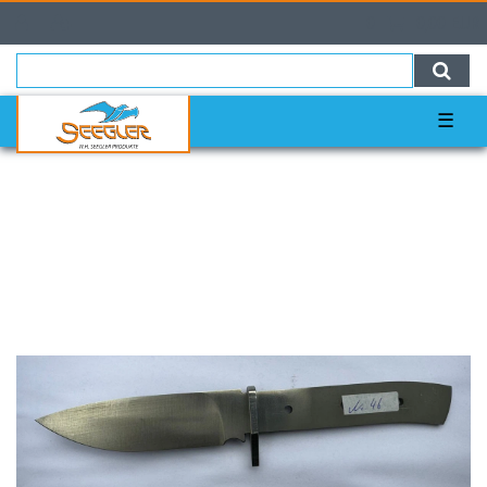
0
0,00 EUR
☰