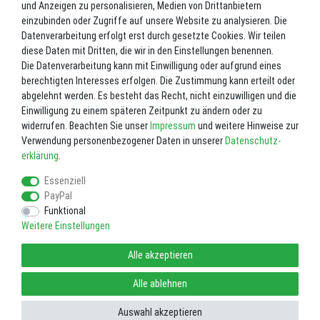
und Anzeigen zu personalisieren, Medien von Drittanbietern
Inhalt
1
Stück
einzubinden oder Zugriffe auf unsere Website zu analysieren. Die
Datenverarbeitung erfolgt erst durch gesetzte Cookies. Wir teilen
Lieferzeit ca. 2-3 Werktage.
diese Daten mit Dritten, die wir in den Einstellungen benennen.
Die Datenverarbeitung kann mit Einwilligung oder aufgrund eines
In den Warenkorb
berechtigten Interesses erfolgen. Die Zustimmung kann erteilt oder
abgelehnt werden. Es besteht das Recht, nicht einzuwilligen und die
Einwilligung zu einem späteren Zeitpunkt zu ändern oder zu
Wunschliste
widerrufen. Beachten Sie unser
Impressum
und weitere Hinweise zur
Verwendung personenbezogener Daten in unserer
Daten­schutz­
* inkl. ges. MwSt. zzgl.
Versandkosten
erklärung
.
Essenziell
PayPal
Funktional
Weitere Einstellungen
Impressum
Daten­schutz­erklärung
AGB
Alle akzeptieren
Widerrufs­recht
Vertrag widerrufen
Alle ablehnen
Auswahl akzeptieren