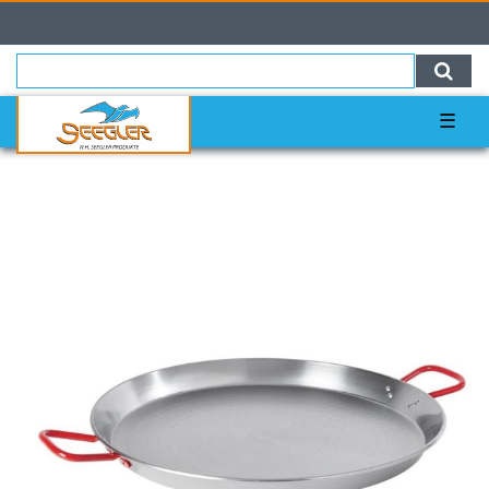
0
0,00 EUR
☰