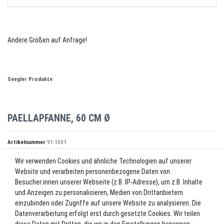
Andere Größen auf Anfrage!
Seegler Produkte
PAELLAPFANNE, 60 CM Ø
Artikelnummer
91-1501
Wir verwenden Cookies und ähnliche Technologien auf unserer
Website und verarbeiten personenbezogene Daten von
*
48,00 EUR
Besucher:innen unserer Webseite (z.B. IP-Adresse), um z.B. Inhalte
und Anzeigen zu personalisieren, Medien von Drittanbietern
Inhalt
1
Stück
einzubinden oder Zugriffe auf unsere Website zu analysieren. Die
Datenverarbeitung erfolgt erst durch gesetzte Cookies. Wir teilen
Lieferzeit ca. 2-3 Werktage.