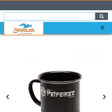
0
0,00 EUR
☰