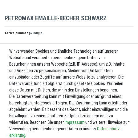
PETROMAX EMAILLE-BECHER SCHWARZ
Artikelnummer
px-mug-s
Wir verwenden Cookies und ähnliche Technologien auf unserer
UVP 10,99 €
Website und verarbeiten personenbezogene Daten von
*
9,89 EUR
Besucher:innen unserer Webseite (z.B. IP-Adresse), um z.B. Inhalte
und Anzeigen zu personalisieren, Medien von Drittanbietern
Inhalt
1
Stück
einzubinden oder Zugriffe auf unsere Website zu analysieren. Die
Datenverarbeitung erfolgt erst durch gesetzte Cookies. Wir teilen
Lieferzeit ca. 2-3 Werktage.
diese Daten mit Dritten, die wir in den Einstellungen benennen.
Die Datenverarbeitung kann mit Einwilligung oder aufgrund eines
In den Warenkorb
berechtigten Interesses erfolgen. Die Zustimmung kann erteilt oder
abgelehnt werden. Es besteht das Recht, nicht einzuwilligen und die
Einwilligung zu einem späteren Zeitpunkt zu ändern oder zu
Wunschliste
widerrufen. Beachten Sie unser
Impressum
und weitere Hinweise zur
Verwendung personenbezogener Daten in unserer
Daten­schutz­
* inkl. ges. MwSt. zzgl.
Versandkosten
erklärung
.