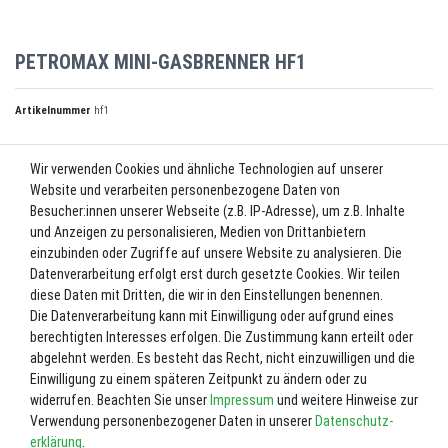
PETROMAX MINI-GASBRENNER HF1
Artikelnummer
hf1
Wir verwenden Cookies und ähnliche Technologien auf unserer
UVP 14,99 €
Website und verarbeiten personenbezogene Daten von
*
13,49 EUR
Besucher:innen unserer Webseite (z.B. IP-Adresse), um z.B. Inhalte
und Anzeigen zu personalisieren, Medien von Drittanbietern
Inhalt
1
Stück
einzubinden oder Zugriffe auf unsere Website zu analysieren. Die
Datenverarbeitung erfolgt erst durch gesetzte Cookies. Wir teilen
Lieferzeit ca. 2-3 Werktage.
diese Daten mit Dritten, die wir in den Einstellungen benennen.
Die Datenverarbeitung kann mit Einwilligung oder aufgrund eines
In den Warenkorb
berechtigten Interesses erfolgen. Die Zustimmung kann erteilt oder
abgelehnt werden. Es besteht das Recht, nicht einzuwilligen und die
Einwilligung zu einem späteren Zeitpunkt zu ändern oder zu
Wunschliste
widerrufen. Beachten Sie unser
Impressum
und weitere Hinweise zur
Verwendung personenbezogener Daten in unserer
Daten­schutz­
* inkl. ges. MwSt. zzgl.
Versandkosten
erklärung
.