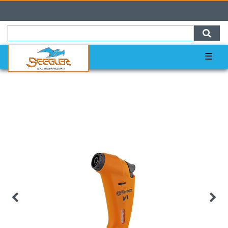
0
0,00 EUR
☰