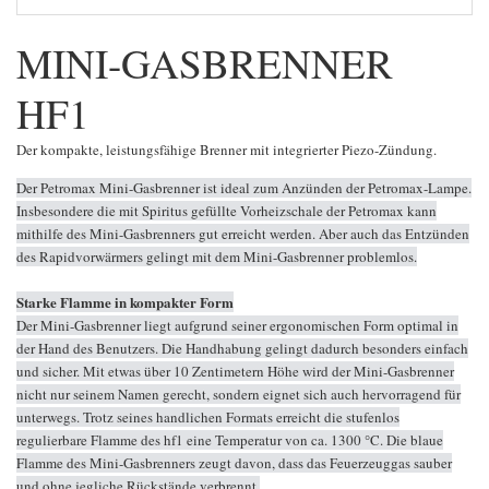
MINI-GASBRENNER
HF1
Der kompakte, leistungsfähige Brenner mit integrierter Piezo-Zündung.
Der Petromax Mini-Gasbrenner ist ideal zum Anzünden der Petromax-Lampe.
Insbesondere die mit Spiritus gefüllte Vorheizschale der Petromax kann
mithilfe des Mini-Gasbrenners gut erreicht werden. Aber auch das Entzünden
des Rapidvorwärmers gelingt mit dem Mini-Gasbrenner problemlos.
Starke Flamme in kompakter Form
Der Mini-Gasbrenner liegt aufgrund seiner ergonomischen Form optimal in
der Hand des Benutzers. Die Handhabung gelingt dadurch besonders einfach
und sicher. Mit etwas über 10 Zentimetern Höhe wird der Mini-Gasbrenner
nicht nur seinem Namen gerecht, sondern eignet sich auch hervorragend für
unterwegs. Trotz seines handlichen Formats erreicht die stufenlos
regulierbare Flamme des hf1 eine Temperatur von ca. 1300 °C. Die blaue
Flamme des Mini-Gasbrenners zeugt davon, dass das Feuerzeuggas sauber
und ohne jegliche Rückstände verbrennt.