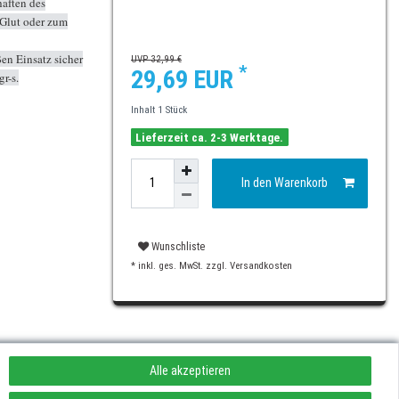
haften des
 Glut oder zum
ßen Einsatz sicher
UVP 32,99 €
*
29,69 EUR
r-s.
Inhalt
1
Stück
Lieferzeit ca. 2-3 Werktage.
In den Warenkorb
Wunschliste
* inkl. ges. MwSt. zzgl.
Versandkosten
Alle akzeptieren