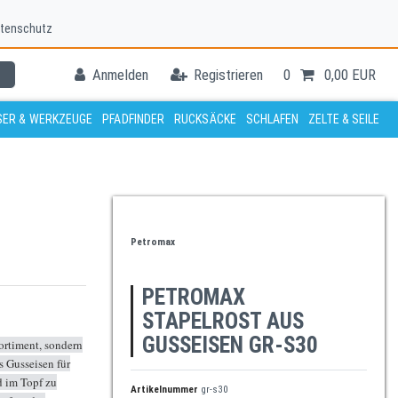
tenschutz
Anmelden
Registrieren
0
0,00 EUR
ER & WERKZEUGE
PFADFINDER
RUCKSÄCKE
SCHLAFEN
ZELTE & SEILE
Petromax
PETROMAX
STAPELROST AUS
GUSSEISEN GR-S30
Sortiment, sondern
s Gusseisen für
d im Topf zu
Artikelnummer
gr-s30