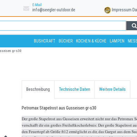
E-Mail
info@seegler-outdoor.de
Impressum
Da
BUSHCRAFT
BÜCHER
KOCHEN & KÜCHE
LAMPEN
MESS
sseisen gr-s30
Beschreibung
Technische Daten
Weitere Details
Petromax Stapelrost aus Gusseisen gr-s30
Der große Stapelrost aus Gusseisen erweitert nicht nur das Petromax 
verschafft dir ein großes Freiluftkocherlebnis: Der große Stapelrost au
den Feuertopf ab Größe ft12 ermöglicht es dir, das Gargut aus dem Su