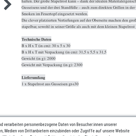
halten. Der große Stapelrost kann – dank der idealen Materialeigensc
Gusseisens und der drei Standfüße – auch zum direkten Grillen in der
Smoken im Feuertopf eingesetzt werden.
Die clever platzierten Vertiefungen auf der Oberseite machen den gro
stapelbar, sowohl in seiner Größe als auch mit dem kleinen Stapelrost g
Technische Daten
B x H x T (in cm): 30 x 5 x 30
B x H x T mit Verpackung (in cm): 31,5 x 5,5 x 31,5
Gewicht (in g): 2000
Gewicht mit Verpackung (in g): 2300
Lieferumfang
1 x Stapelrost aus Gusseisen gr-s30
nd verarbeiten personenbezogene Daten von Besucher:innen unserer
ren, Medien von Drittanbietern einzubinden oder Zugriffe auf unsere Website